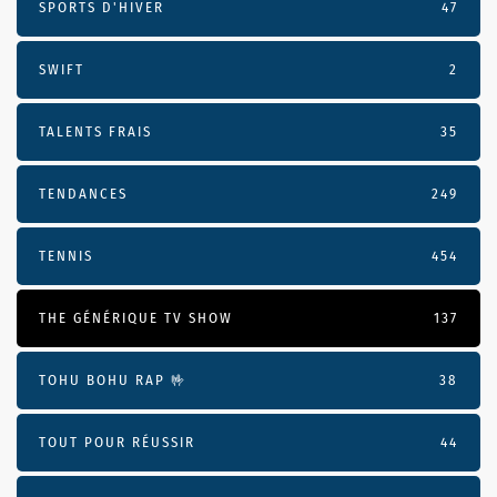
SPORTS D'HIVER
47
SWIFT
2
TALENTS FRAIS
35
TENDANCES
249
TENNIS
454
THE GÉNÉRIQUE TV SHOW
137
TOHU BOHU RAP 🤟
38
TOUT POUR RÉUSSIR
44