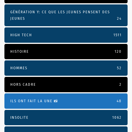
GÉNÉRATION Y: CE QUE LES JEUNES PENSENT DES
JEUNES
24
HIGH TECH
1511
HISTOIRE
120
HOMMES
52
HORS CADRE
2
ILS ONT FAIT LA UNE 📸
48
INSOLITE
1062