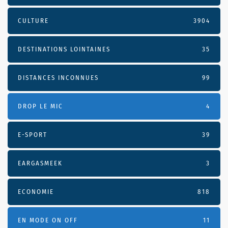
CULTURE
3904
DESTINATIONS LOINTAINES
35
DISTANCES INCONNUES
99
DROP LE MIC
4
E-SPORT
39
EARGASMEEK
3
ECONOMIE
818
EN MODE ON OFF
11