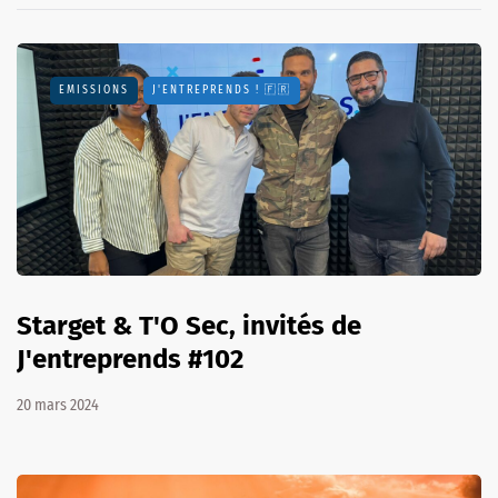
EMISSIONS
J'ENTREPRENDS ! 🇫🇷
Starget & T'O Sec, invités de
J'entreprends #102
20 mars 2024