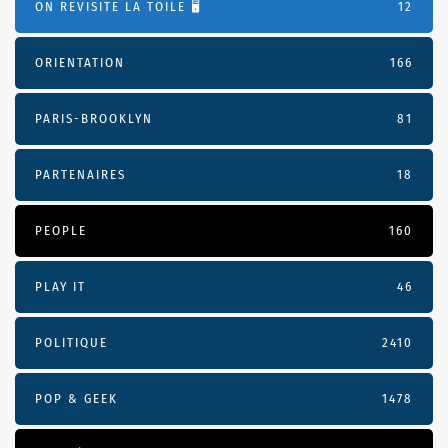
ON REVISITE LA TOILE 🖥️
12
ORIENTATION
166
PARIS-BROOKLYN
81
PARTENAIRES
18
PEOPLE
160
PLAY IT
46
POLITIQUE
2410
POP & GEEK
1478