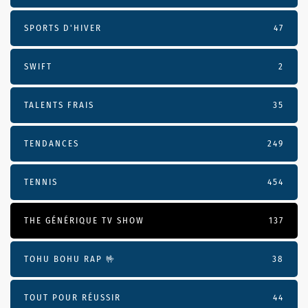
SPORTS D'HIVER
47
SWIFT
2
TALENTS FRAIS
35
TENDANCES
249
TENNIS
454
THE GÉNÉRIQUE TV SHOW
137
TOHU BOHU RAP 🤟
38
TOUT POUR RÉUSSIR
44