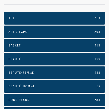
ART
131
ART / EXPO
203
BASKET
143
BEAUTÉ
199
BEAUTÉ-FEMME
123
BEAUTÉ-HOMME
37
BONS PLANS
283