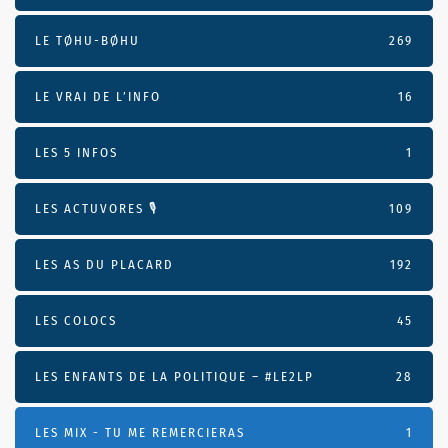
LE TØHU-BØHU
269
LE VRAI DE L’INFO
16
LES 5 INFOS
1
LES ACTUVORES 🎙
109
LES AS DU PLACARD
192
LES COLOCS
45
LES ENFANTS DE LA POLITIQUE – #LE2LP
28
LES MIX - TU ME REMERCIERAS
1