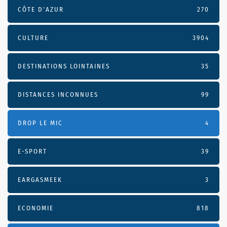
CÔTE D’AZUR
270
CULTURE
3904
DESTINATIONS LOINTAINES
35
DISTANCES INCONNUES
99
DROP LE MIC
4
E-SPORT
39
EARGASMEEK
3
ECONOMIE
818