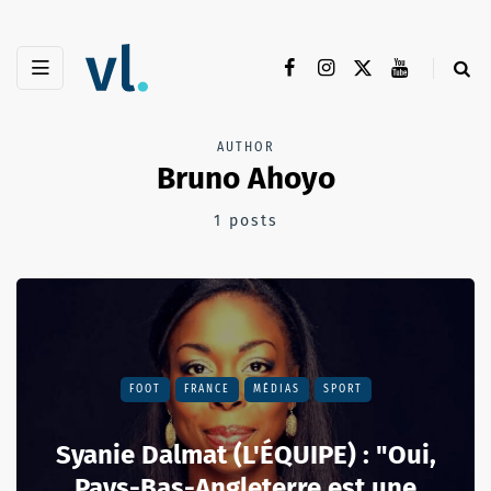
AUTHOR
Bruno Ahoyo
1 posts
FOOT
FRANCE
MÉDIAS
SPORT
Syanie Dalmat (L'ÉQUIPE) : "Oui,
Pays-Bas-Angleterre est une