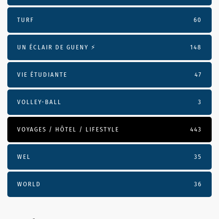
TURF
60
UN ÉCLAIR DE GUENY ⚡️
148
VIE ÉTUDIANTE
47
VOLLEY-BALL
3
VOYAGES / HÔTEL / LIFESTYLE
443
WEL
35
WORLD
36