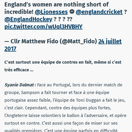
England’s women are nothing short of
incredible!
@Lionesses
⚽
@englandcricket
?
@EnglandHockey
? ? ? ??
pic.twitter.com/wUql3HVBHY
— Cllr Matthew Fido (@Matt_Fido)
24 juillet
2017
C’est surtout une équipe de contres en fait, même si c’est
très efficace …
Syanie Dalmat
:
Face au Portugal, lors du dernier match de
groupe, Sampson a fait tourner et face à une équipe
portugaise assez faible, l’équipe de Toni Duggan a fait le jeu,
c’est clair. Cependant, contre des équipes plus fortes,
l’Angleterre laisse volontiers le ballon à l’adversaire, et opère
surtout en contre. C’est aussi une façon de miser sur ses
qualités premières. C’est une équipe parfois en difficulté