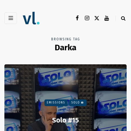
BROWSING TAG
Darka
EMISSIONS
SOLO ☎️
Solo #15