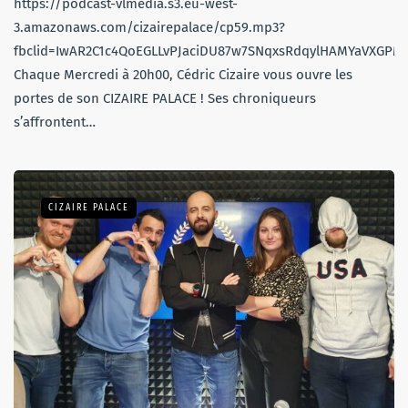
https://podcast-vlmedia.s3.eu-west-
3.amazonaws.com/cizairepalace/cp59.mp3?
fbclid=IwAR2C1c4QoEGLLvPJaciDU87w7SNqxsRdqylHAMYaVXGPMx
Chaque Mercredi à 20h00, Cédric Cizaire vous ouvre les
portes de son CIZAIRE PALACE ! Ses chroniqueurs
s’affrontent…
CIZAIRE PALACE