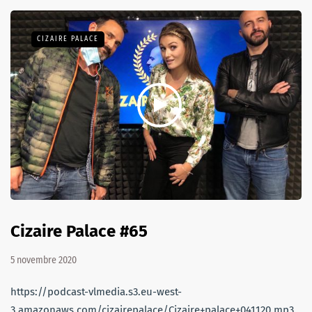
CIZAIRE PALACE
Cizaire Palace #65
5 novembre 2020
https://podcast-vlmedia.s3.eu-west-
3.amazonaws.com/cizairepalace/Cizaire+palace+041120.mp3