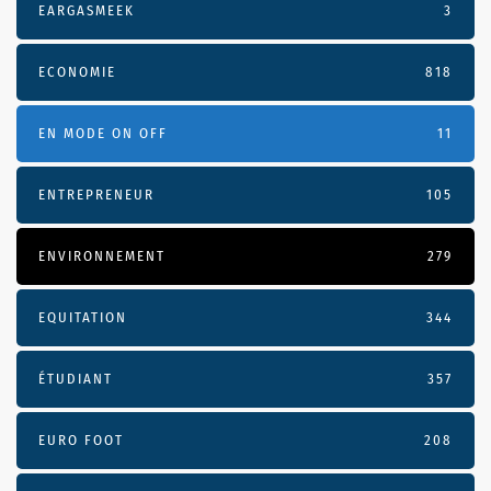
EARGASMEEK
3
ECONOMIE
818
EN MODE ON OFF
11
ENTREPRENEUR
105
ENVIRONNEMENT
279
EQUITATION
344
ÉTUDIANT
357
EURO FOOT
208