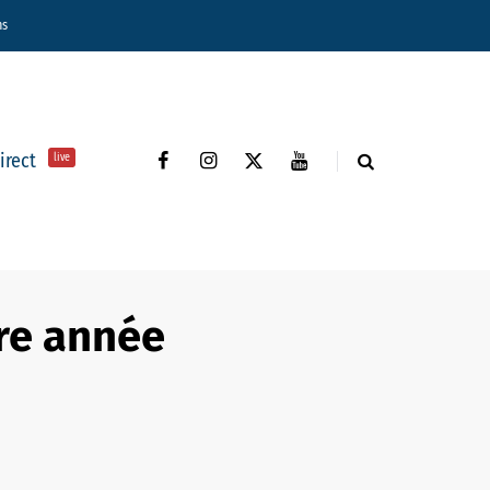
ns
direct
live
tre année