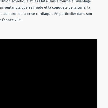
’Union soviétique et les États-Unis a tourné à l’avantage
nventant la guerre froide et la conquête de la Lune, la
e au bord de la crise cardiaque. En particulier dans son
e l’année 2021.