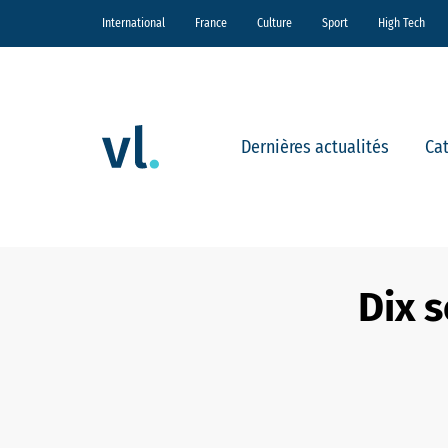
International
France
Culture
Sport
High Tech
Dernières actualités
Ca
Dix 