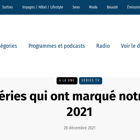
Sorties
Voyages / Hôtel / Lifestyle
Sexo
Mode
Beauté
Émissio
tégories
Programmes et podcasts
Radio
Voir le 
A LA UNE
SÉRIES TV
séries qui ont marqué no
2021
28 décembre 2021