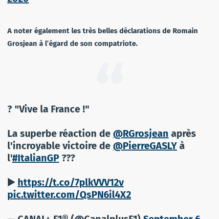
A noter également les très belles déclarations de Romain
Grosjean à l’égard de son compatriote.
?️ "Vive la France !"
La superbe réaction de
@RGrosjean
après
l'incroyable victoire de
@PierreGASLY
à
l'
#ItalianGP
???
▶️
https://t.co/7plkVVV12v
pic.twitter.com/QsPN6il4X2
— CANAL+ F1® (@CanalplusF1)
September 6,