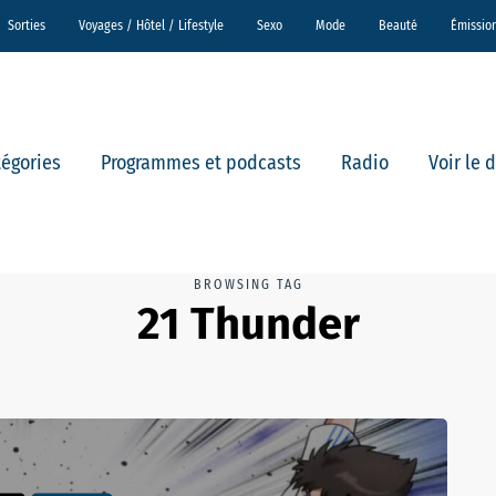
Sorties
Voyages / Hôtel / Lifestyle
Sexo
Mode
Beauté
Émissio
tégories
Programmes et podcasts
Radio
Voir le 
BROWSING TAG
21 Thunder