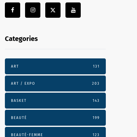
Categories
ART
131
ART / EXPO
203
BASKET
143
BEAUTÉ
199
BEAUTÉ-FEMME
123