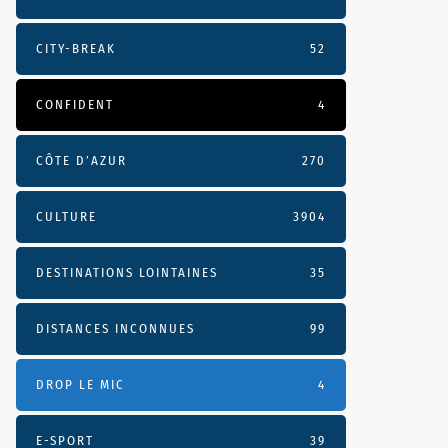
CITY-BREAK
52
CONFIDENT
4
CÔTE D’AZUR
270
CULTURE
3904
DESTINATIONS LOINTAINES
35
DISTANCES INCONNUES
99
DROP LE MIC
4
E-SPORT
39