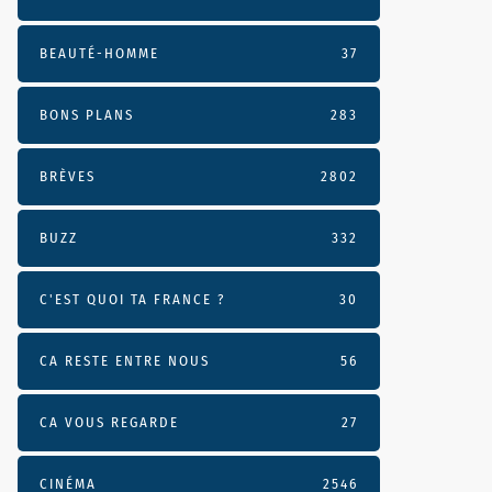
BEAUTÉ-HOMME
37
BONS PLANS
283
BRÈVES
2802
BUZZ
332
C'EST QUOI TA FRANCE ?
30
CA RESTE ENTRE NOUS
56
CA VOUS REGARDE
27
CINÉMA
2546