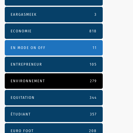
EARGASMEEK
3
ECONOMIE
818
EN MODE ON OFF
11
ENTREPRENEUR
105
ENVIRONNEMENT
279
EQUITATION
344
ÉTUDIANT
357
EURO FOOT
208