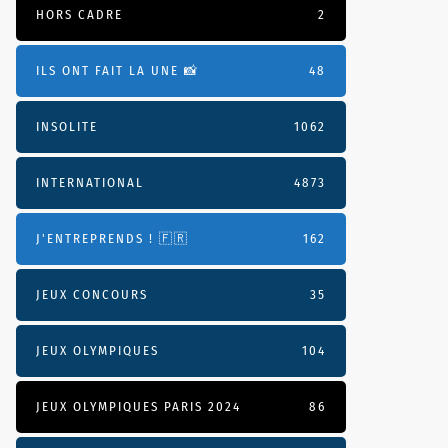
HORS CADRE
2
ILS ONT FAIT LA UNE 📸
48
INSOLITE
1062
INTERNATIONAL
4873
J'ENTREPRENDS ! 🇫🇷
162
JEUX CONCOURS
35
JEUX OLYMPIQUES
104
JEUX OLYMPIQUES PARIS 2024
86