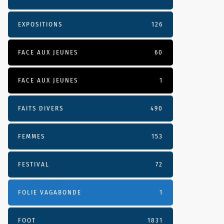
EXPOSITIONS
126
FACE AUX JEUNES
60
FACE AUX JEUNES
1
FAITS DIVERS
490
FEMMES
153
FESTIVAL
72
FOLIE VAGABONDE
1
FOOT
1831