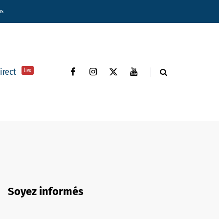
ns
direct
live
Soyez informés