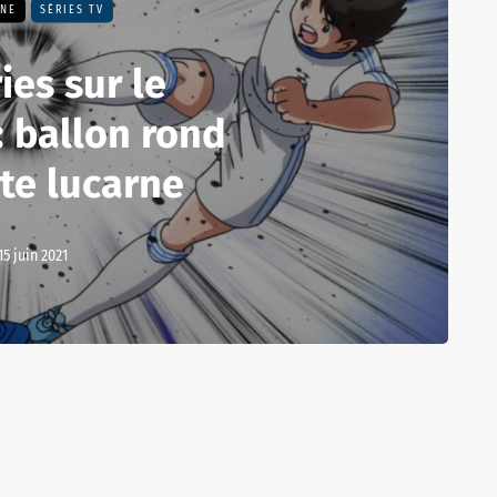
UNE
SÉRIES TV
ies sur le
: ballon rond
ite lucarne
15 juin 2021