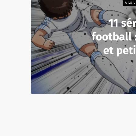
A LA 
11 sér
football 
et pet