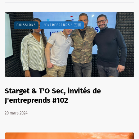
EMISSIONS
J'ENTREPRENDS ! 🇫🇷
Starget & T'O Sec, invités de
J'entreprends #102
20 mars 2024