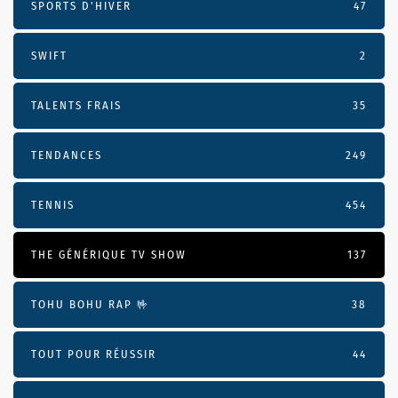
SPORTS D'HIVER
47
SWIFT
2
TALENTS FRAIS
35
TENDANCES
249
TENNIS
454
THE GÉNÉRIQUE TV SHOW
137
TOHU BOHU RAP 🤟
38
TOUT POUR RÉUSSIR
44