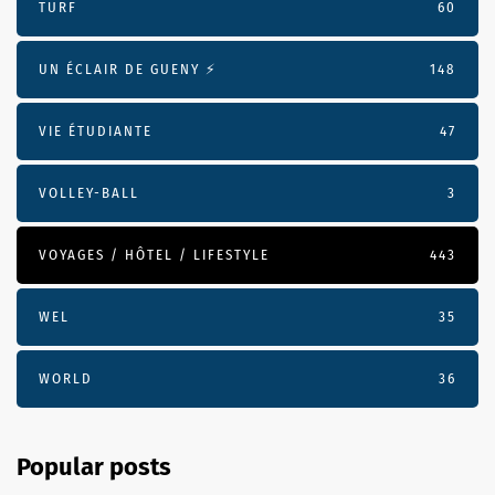
TURF
60
UN ÉCLAIR DE GUENY ⚡️
148
VIE ÉTUDIANTE
47
VOLLEY-BALL
3
VOYAGES / HÔTEL / LIFESTYLE
443
WEL
35
WORLD
36
Popular posts