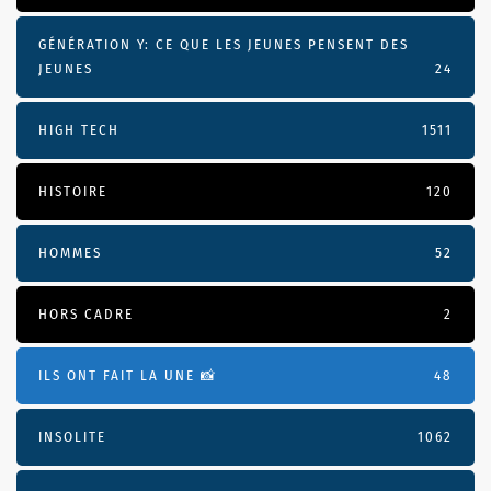
GÉNÉRATION Y: CE QUE LES JEUNES PENSENT DES
JEUNES
24
HIGH TECH
1511
HISTOIRE
120
HOMMES
52
HORS CADRE
2
ILS ONT FAIT LA UNE 📸
48
INSOLITE
1062