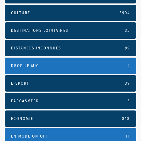
CULTURE
3904
DESTINATIONS LOINTAINES
35
DISTANCES INCONNUES
99
DROP LE MIC
4
E-SPORT
39
EARGASMEEK
3
ECONOMIE
818
EN MODE ON OFF
11