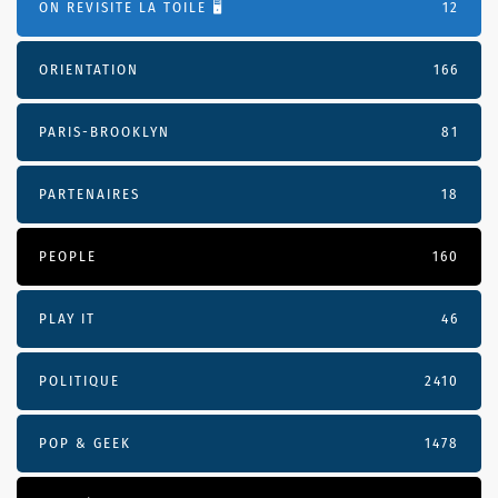
ON REVISITE LA TOILE 🖥️
12
ORIENTATION
166
PARIS-BROOKLYN
81
PARTENAIRES
18
PEOPLE
160
PLAY IT
46
POLITIQUE
2410
POP & GEEK
1478