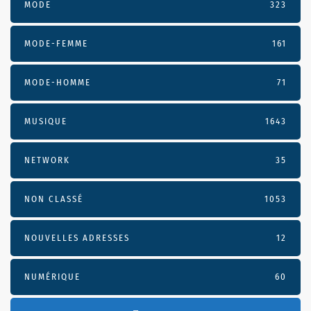
MODE
323
MODE-FEMME
161
MODE-HOMME
71
MUSIQUE
1643
NETWORK
35
NON CLASSÉ
1053
NOUVELLES ADRESSES
12
NUMÉRIQUE
60