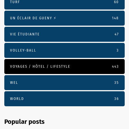
TURF
60
UN ÉCLAIR DE GUENY ⚡️
148
VIE ÉTUDIANTE
47
VOLLEY-BALL
3
VOYAGES / HÔTEL / LIFESTYLE
443
WEL
35
WORLD
36
Popular posts