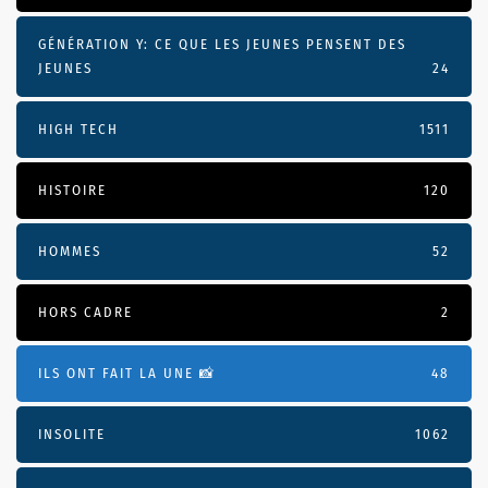
GÉNÉRATION Y: CE QUE LES JEUNES PENSENT DES
JEUNES
24
HIGH TECH
1511
HISTOIRE
120
HOMMES
52
HORS CADRE
2
ILS ONT FAIT LA UNE 📸
48
INSOLITE
1062