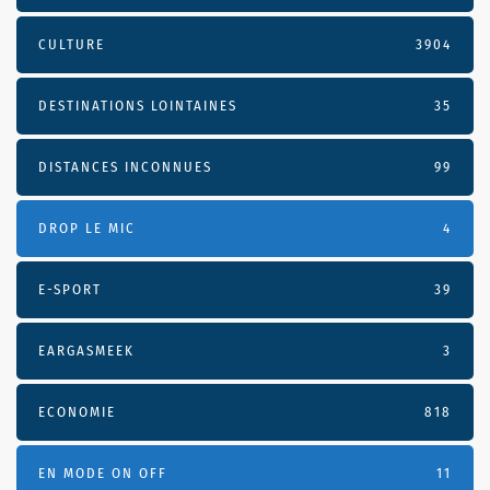
CULTURE
3904
DESTINATIONS LOINTAINES
35
DISTANCES INCONNUES
99
DROP LE MIC
4
E-SPORT
39
EARGASMEEK
3
ECONOMIE
818
EN MODE ON OFF
11