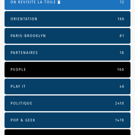
ON REVISITE LA TOILE 🖥️
12
ORIENTATION
166
PARIS-BROOKLYN
81
PARTENAIRES
18
PEOPLE
160
PLAY IT
46
POLITIQUE
2410
POP & GEEK
1478