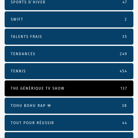
SPORTS D'HIVER
47
SWIFT
2
TALENTS FRAIS
35
TENDANCES
249
TENNIS
454
THE GÉNÉRIQUE TV SHOW
137
TOHU BOHU RAP 🤟
38
TOUT POUR RÉUSSIR
44