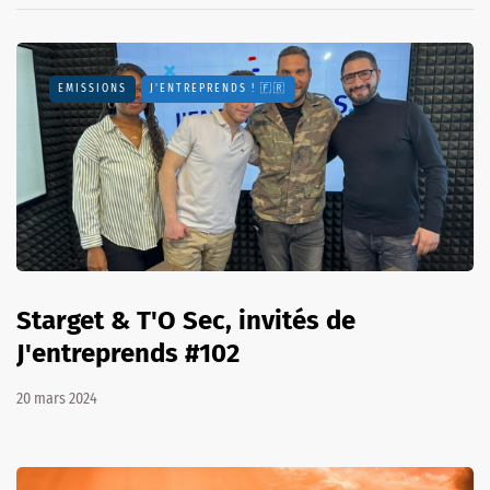
EMISSIONS
J'ENTREPRENDS ! 🇫🇷
Starget & T'O Sec, invités de
J'entreprends #102
20 mars 2024