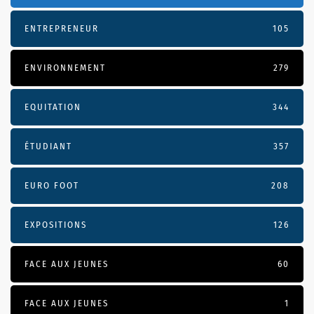
ENTREPRENEUR
105
ENVIRONNEMENT
279
EQUITATION
344
ÉTUDIANT
357
EURO FOOT
208
EXPOSITIONS
126
FACE AUX JEUNES
60
FACE AUX JEUNES
1