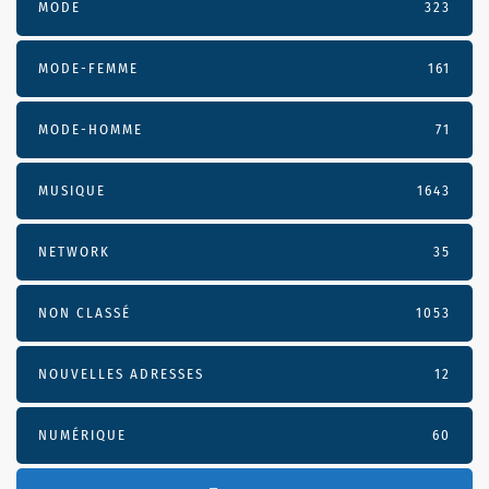
MODE
323
MODE-FEMME
161
MODE-HOMME
71
MUSIQUE
1643
NETWORK
35
NON CLASSÉ
1053
NOUVELLES ADRESSES
12
NUMÉRIQUE
60