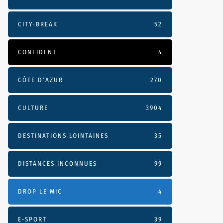
CITY-BREAK
52
CONFIDENT
4
CÔTE D’AZUR
270
CULTURE
3904
DESTINATIONS LOINTAINES
35
DISTANCES INCONNUES
99
DROP LE MIC
4
E-SPORT
39