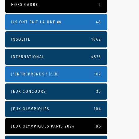
HORS CADRE
2
ILS ONT FAIT LA UNE 📸
48
INSOLITE
1062
INTERNATIONAL
4873
J'ENTREPRENDS ! 🇫🇷
162
JEUX CONCOURS
35
JEUX OLYMPIQUES
104
JEUX OLYMPIQUES PARIS 2024
86