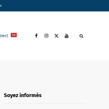
ns
direct
live
Soyez informés