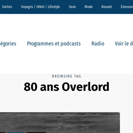
Sorties
Voyages / Hôtel / Lifestyle
Sexo
Mode
Beauté
Émissio
tégories
Programmes et podcasts
Radio
Voir le 
BROWSING TAG
80 ans Overlord