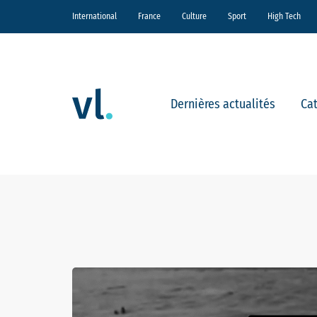
International
France
Culture
Sport
High Tech
Dernières actualités
Ca