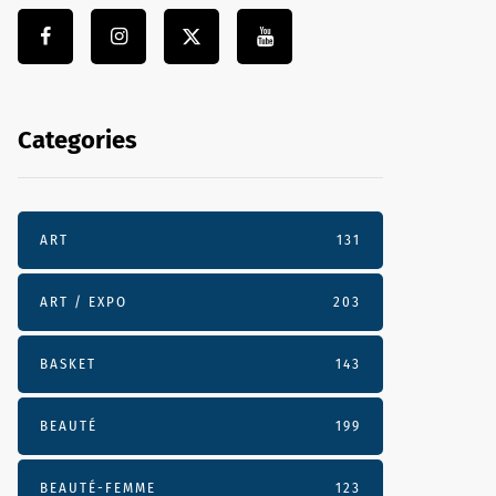
Categories
ART
131
ART / EXPO
203
BASKET
143
BEAUTÉ
199
BEAUTÉ-FEMME
123