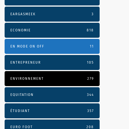
EARGASMEEK
3
ECONOMIE
818
EN MODE ON OFF
11
ENTREPRENEUR
105
ENVIRONNEMENT
279
EQUITATION
344
ÉTUDIANT
357
EURO FOOT
208