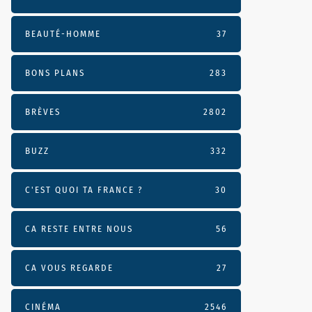
BEAUTÉ-HOMME
37
BONS PLANS
283
BRÈVES
2802
BUZZ
332
C'EST QUOI TA FRANCE ?
30
CA RESTE ENTRE NOUS
56
CA VOUS REGARDE
27
CINÉMA
2546