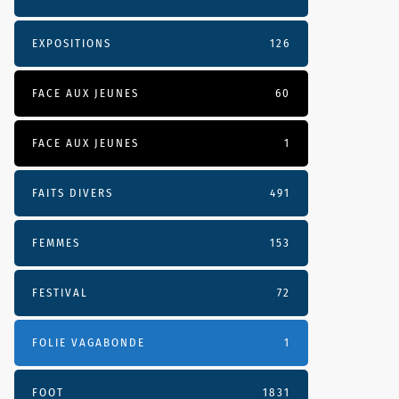
EXPOSITIONS
126
FACE AUX JEUNES
60
FACE AUX JEUNES
1
FAITS DIVERS
491
FEMMES
153
FESTIVAL
72
FOLIE VAGABONDE
1
FOOT
1831