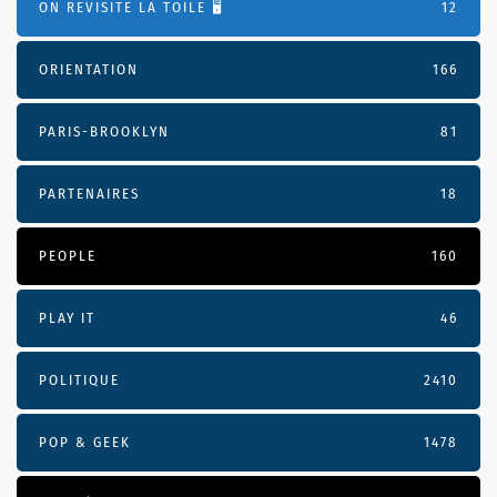
ON REVISITE LA TOILE 🖥️
12
ORIENTATION
166
PARIS-BROOKLYN
81
PARTENAIRES
18
PEOPLE
160
PLAY IT
46
POLITIQUE
2410
POP & GEEK
1478