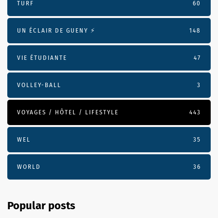
TURF
60
UN ÉCLAIR DE GUENY ⚡️
148
VIE ÉTUDIANTE
47
VOLLEY-BALL
3
VOYAGES / HÔTEL / LIFESTYLE
443
WEL
35
WORLD
36
Popular posts