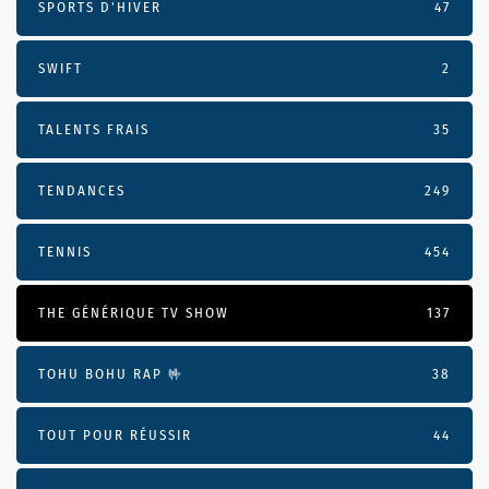
SPORTS D'HIVER
47
SWIFT
2
TALENTS FRAIS
35
TENDANCES
249
TENNIS
454
THE GÉNÉRIQUE TV SHOW
137
TOHU BOHU RAP 🤟
38
TOUT POUR RÉUSSIR
44