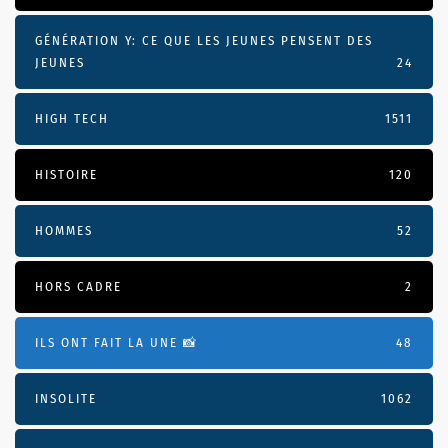
GÉNÉRATION Y: CE QUE LES JEUNES PENSENT DES
JEUNES
24
HIGH TECH
1511
HISTOIRE
120
HOMMES
52
HORS CADRE
2
ILS ONT FAIT LA UNE 📸
48
INSOLITE
1062