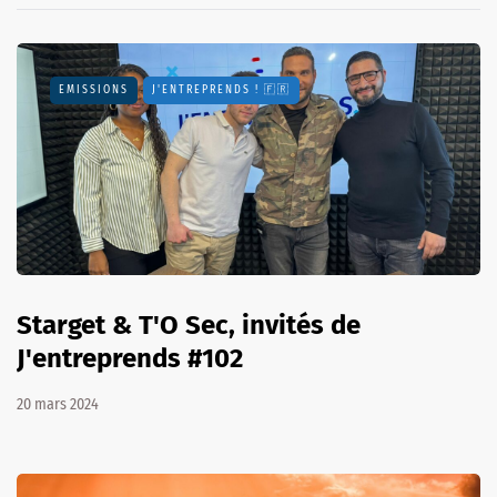
EMISSIONS
J'ENTREPRENDS ! 🇫🇷
Starget & T'O Sec, invités de
J'entreprends #102
20 mars 2024