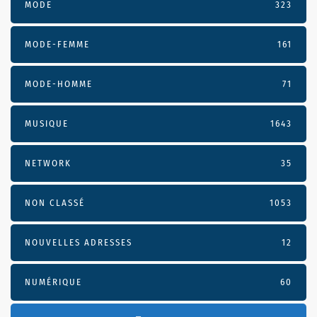
MODE
323
MODE-FEMME
161
MODE-HOMME
71
MUSIQUE
1643
NETWORK
35
NON CLASSÉ
1053
NOUVELLES ADRESSES
12
NUMÉRIQUE
60