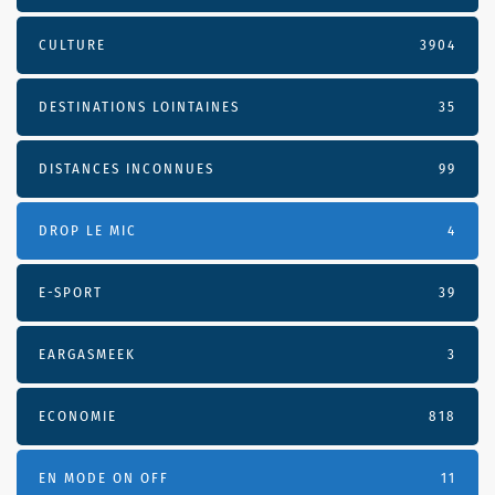
CULTURE
3904
DESTINATIONS LOINTAINES
35
DISTANCES INCONNUES
99
DROP LE MIC
4
E-SPORT
39
EARGASMEEK
3
ECONOMIE
818
EN MODE ON OFF
11