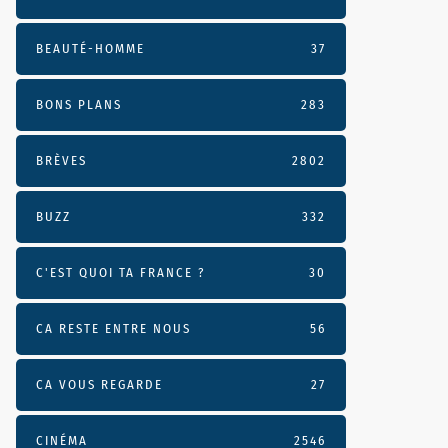
BEAUTÉ-HOMME
37
BONS PLANS
283
BRÈVES
2802
BUZZ
332
C'EST QUOI TA FRANCE ?
30
CA RESTE ENTRE NOUS
56
CA VOUS REGARDE
27
CINÉMA
2546