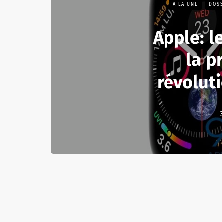
A LA UNE
DOSS
Apple: l
la p
révoluti