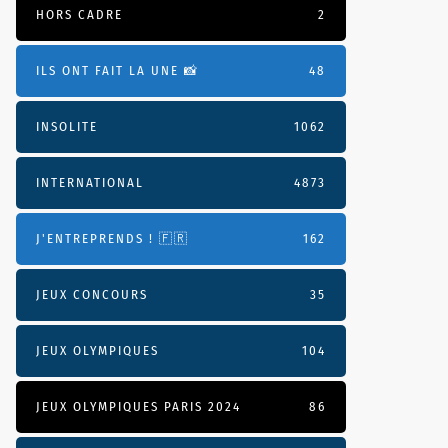
HORS CADRE
2
ILS ONT FAIT LA UNE 📸
48
INSOLITE
1062
INTERNATIONAL
4873
J'ENTREPRENDS ! 🇫🇷
162
JEUX CONCOURS
35
JEUX OLYMPIQUES
104
JEUX OLYMPIQUES PARIS 2024
86