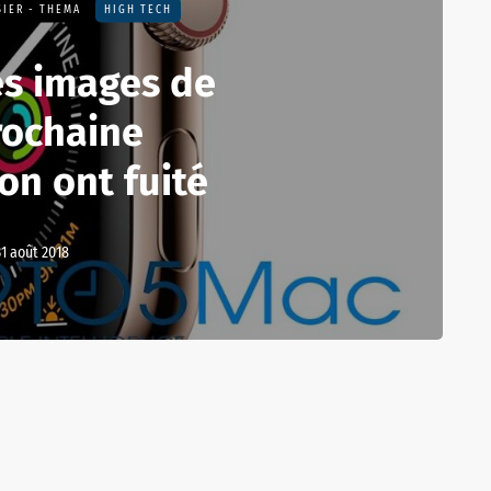
IER - THEMA
HIGH TECH
es images de
rochaine
on ont fuité
31 août 2018