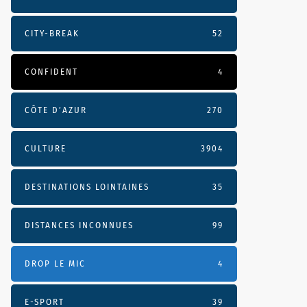
CITY-BREAK
52
CONFIDENT
4
CÔTE D’AZUR
270
CULTURE
3904
DESTINATIONS LOINTAINES
35
DISTANCES INCONNUES
99
DROP LE MIC
4
E-SPORT
39