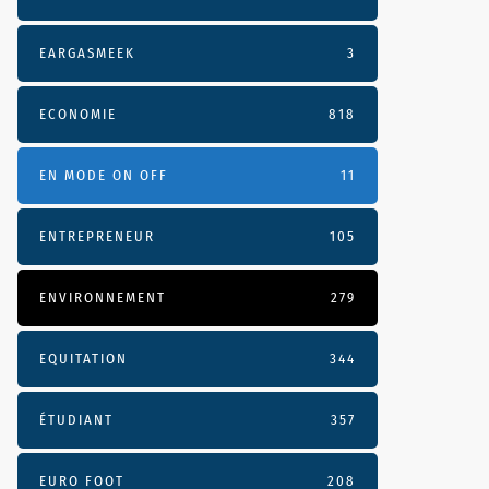
EARGASMEEK
3
ECONOMIE
818
EN MODE ON OFF
11
ENTREPRENEUR
105
ENVIRONNEMENT
279
EQUITATION
344
ÉTUDIANT
357
EURO FOOT
208