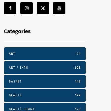
Categories
ART
131
ART / EXPO
203
BASKET
143
BEAUTÉ
199
BEAUTÉ-FEMME
123