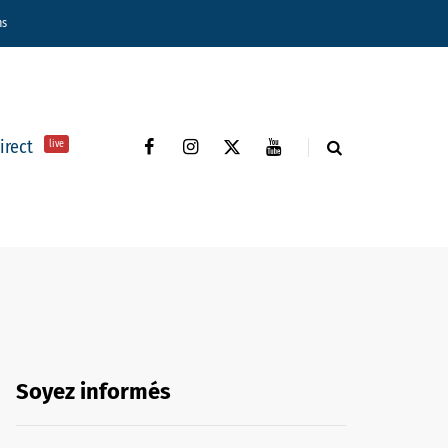
ns
direct
live
Soyez informés