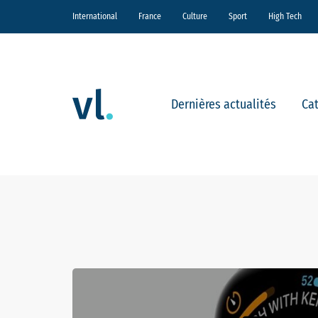
International
France
Culture
Sport
High Tech
Dernières actualités
Ca