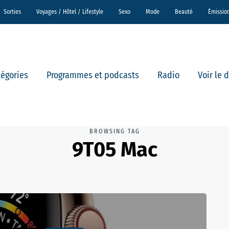
Sorties
Voyages / Hôtel / Lifestyle
Sexo
Mode
Beauté
Émissio
tégories
Programmes et podcasts
Radio
Voir le 
BROWSING TAG
9T05 Mac