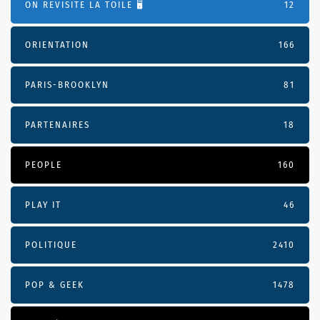
ON REVISITE LA TOILE 🖥️
12
ORIENTATION
166
PARIS-BROOKLYN
81
PARTENAIRES
18
PEOPLE
160
PLAY IT
46
POLITIQUE
2410
POP & GEEK
1478