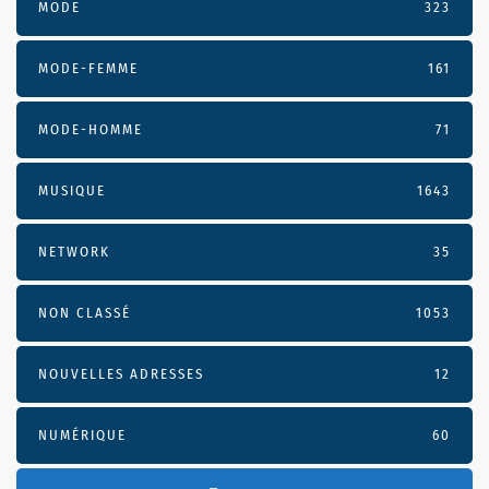
MODE
323
MODE-FEMME
161
MODE-HOMME
71
MUSIQUE
1643
NETWORK
35
NON CLASSÉ
1053
NOUVELLES ADRESSES
12
NUMÉRIQUE
60