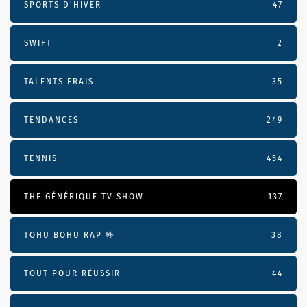
SPORTS D'HIVER
47
SWIFT
2
TALENTS FRAIS
35
TENDANCES
249
TENNIS
454
THE GÉNÉRIQUE TV SHOW
137
TOHU BOHU RAP 🤟
38
TOUT POUR RÉUSSIR
44