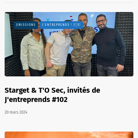
EMISSIONS
J'ENTREPRENDS ! 🇫🇷
Starget & T'O Sec, invités de
J'entreprends #102
20 mars 2024