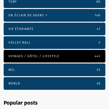
TURF
60
UN ÉCLAIR DE GUENY ⚡️
148
VIE ÉTUDIANTE
47
VOLLEY-BALL
3
VOYAGES / HÔTEL / LIFESTYLE
443
WEL
35
WORLD
36
Popular posts