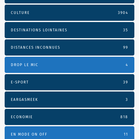
CULTURE
3904
DESTINATIONS LOINTAINES
35
DISTANCES INCONNUES
99
DROP LE MIC
4
E-SPORT
39
EARGASMEEK
3
ECONOMIE
818
EN MODE ON OFF
11