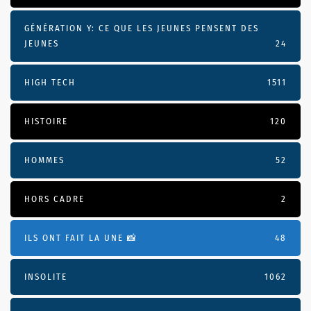
GÉNÉRATION Y: CE QUE LES JEUNES PENSENT DES
JEUNES
24
HIGH TECH
1511
HISTOIRE
120
HOMMES
52
HORS CADRE
2
ILS ONT FAIT LA UNE 📸
48
INSOLITE
1062