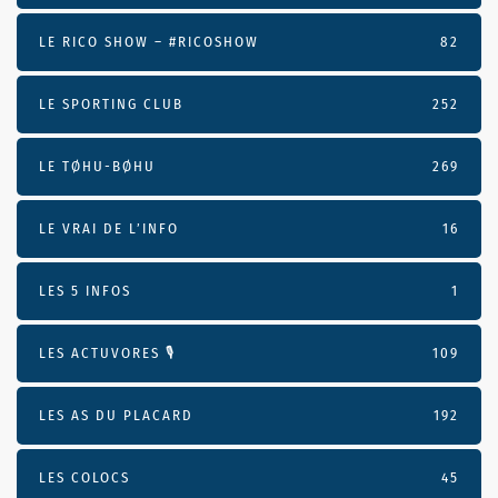
LE RICO SHOW – #RICOSHOW
82
LE SPORTING CLUB
252
LE TØHU-BØHU
269
LE VRAI DE L’INFO
16
LES 5 INFOS
1
LES ACTUVORES 🎙
109
LES AS DU PLACARD
192
LES COLOCS
45