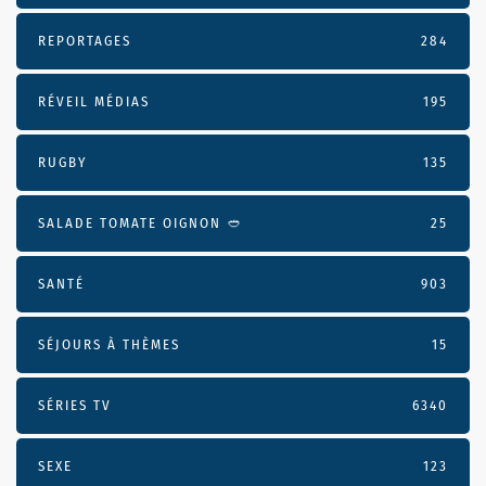
REPORTAGES
284
RÉVEIL MÉDIAS
195
RUGBY
135
SALADE TOMATE OIGNON 🥙
25
SANTÉ
903
SÉJOURS À THÈMES
15
SÉRIES TV
6340
SEXE
123