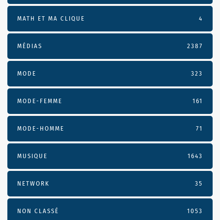
MATH ET MA CLIQUE
4
MÉDIAS
2387
MODE
323
MODE-FEMME
161
MODE-HOMME
71
MUSIQUE
1643
NETWORK
35
NON CLASSÉ
1053