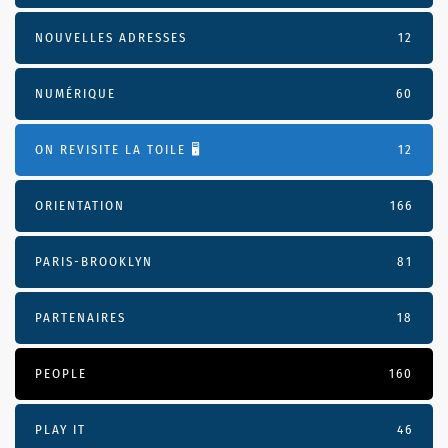
NOUVELLES ADRESSES
12
NUMÉRIQUE
60
ON REVISITE LA TOILE 🖥️
12
ORIENTATION
166
PARIS-BROOKLYN
81
PARTENAIRES
18
PEOPLE
160
PLAY IT
46