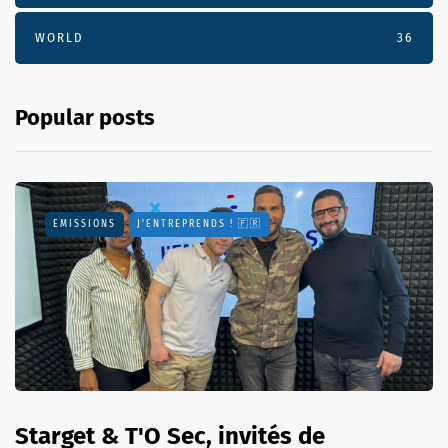
WORLD
36
Popular posts
EMISSIONS
J'ENTREPRENDS ! 🇫🇷
Starget & T'O Sec, invités de