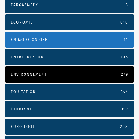
EARGASMEEK
3
ECONOMIE
818
EN MODE ON OFF
11
ENTREPRENEUR
105
ENVIRONNEMENT
279
EQUITATION
344
ÉTUDIANT
357
EURO FOOT
208