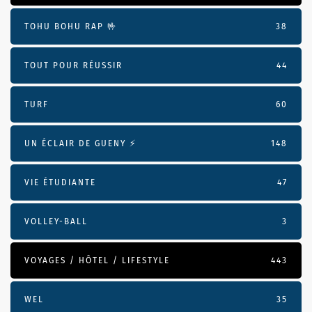
TOHU BOHU RAP 🤟
38
TOUT POUR RÉUSSIR
44
TURF
60
UN ÉCLAIR DE GUENY ⚡️
148
VIE ÉTUDIANTE
47
VOLLEY-BALL
3
VOYAGES / HÔTEL / LIFESTYLE
443
WEL
35