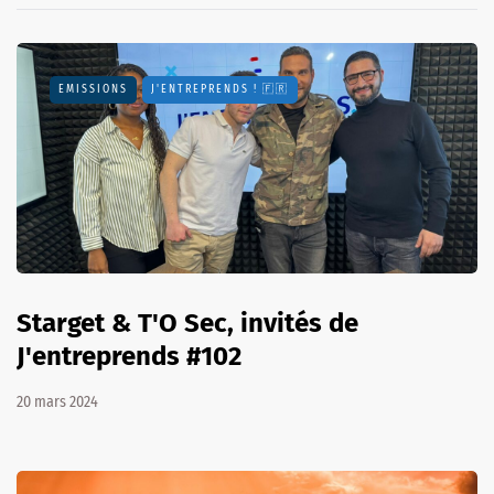
EMISSIONS
J'ENTREPRENDS ! 🇫🇷
Starget & T'O Sec, invités de
J'entreprends #102
20 mars 2024