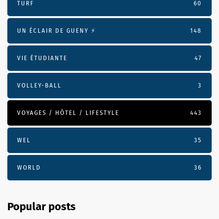
TURF
60
UN ÉCLAIR DE GUENY ⚡️
148
VIE ÉTUDIANTE
47
VOLLEY-BALL
3
VOYAGES / HÔTEL / LIFESTYLE
443
WEL
35
WORLD
36
Popular posts