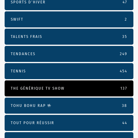
SPORTS D'HIVER
47
SWIFT
2
TALENTS FRAIS
35
TENDANCES
249
TENNIS
454
THE GÉNÉRIQUE TV SHOW
137
TOHU BOHU RAP 🤟
38
TOUT POUR RÉUSSIR
44