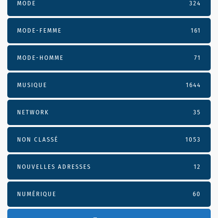
MODE
324
MODE-FEMME
161
MODE-HOMME
71
MUSIQUE
1644
NETWORK
35
NON CLASSÉ
1053
NOUVELLES ADRESSES
12
NUMÉRIQUE
60