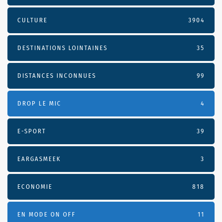
CULTURE
3904
DESTINATIONS LOINTAINES
35
DISTANCES INCONNUES
99
DROP LE MIC
4
E-SPORT
39
EARGASMEEK
3
ECONOMIE
818
EN MODE ON OFF
11