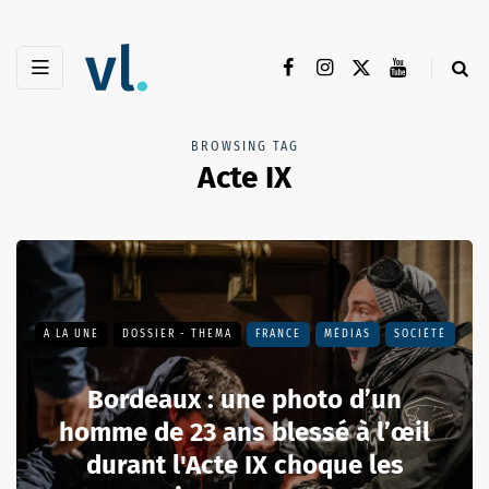
BROWSING TAG
Acte IX
A LA UNE
DOSSIER - THEMA
FRANCE
MÉDIAS
SOCIÉTÉ
Bordeaux : une photo d’un
homme de 23 ans blessé à l’œil
durant l'Acte IX choque les