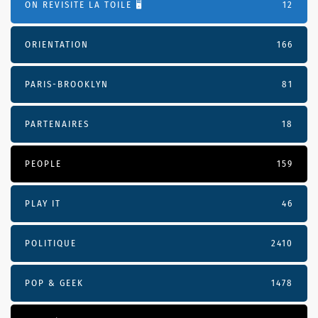
ON REVISITE LA TOILE 🖥️
12
ORIENTATION
166
PARIS-BROOKLYN
81
PARTENAIRES
18
PEOPLE
159
PLAY IT
46
POLITIQUE
2410
POP & GEEK
1478