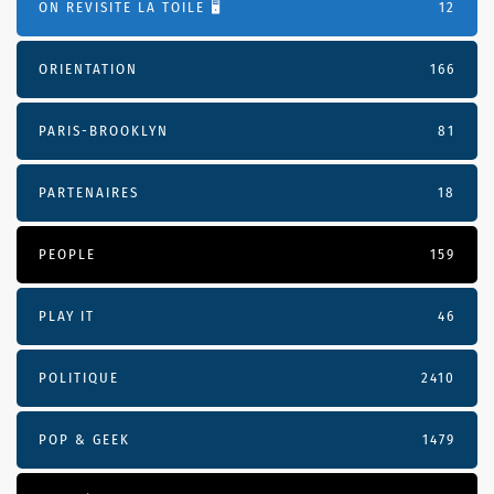
ON REVISITE LA TOILE 🖥️
12
ORIENTATION
166
PARIS-BROOKLYN
81
PARTENAIRES
18
PEOPLE
159
PLAY IT
46
POLITIQUE
2410
POP & GEEK
1479