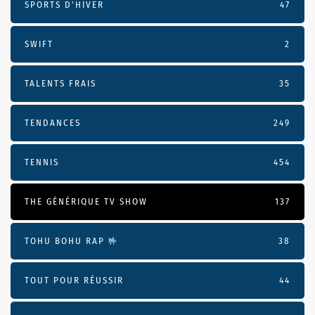
SPORTS D'HIVER
47
SWIFT
2
TALENTS FRAIS
35
TENDANCES
249
TENNIS
454
THE GÉNÉRIQUE TV SHOW
137
TOHU BOHU RAP 🤟
38
TOUT POUR RÉUSSIR
44