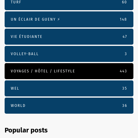
TURF
60
UN ÉCLAIR DE GUENY ⚡️
148
VIE ÉTUDIANTE
47
VOLLEY-BALL
3
VOYAGES / HÔTEL / LIFESTYLE
443
WEL
35
WORLD
36
Popular posts