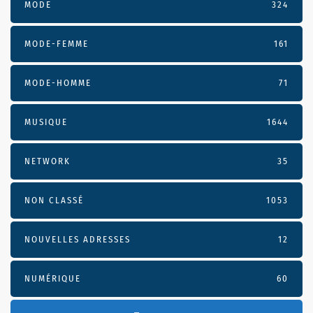
MODE
324
MODE-FEMME
161
MODE-HOMME
71
MUSIQUE
1644
NETWORK
35
NON CLASSÉ
1053
NOUVELLES ADRESSES
12
NUMÉRIQUE
60