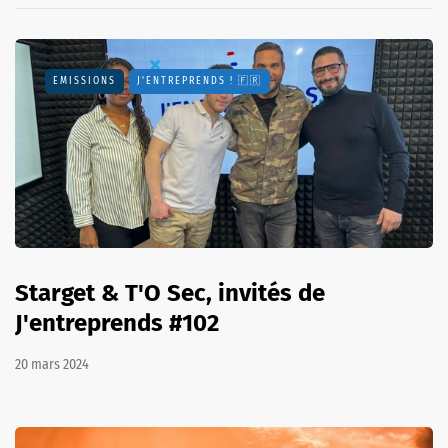
EMISSIONS
J'ENTREPRENDS ! 🇫🇷
Starget & T'O Sec, invités de
J'entreprends #102
20 mars 2024