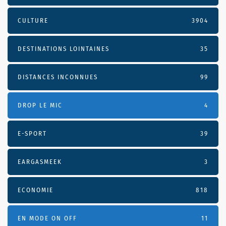
CULTURE
3904
DESTINATIONS LOINTAINES
35
DISTANCES INCONNUES
99
DROP LE MIC
4
E-SPORT
39
EARGASMEEK
3
ECONOMIE
818
EN MODE ON OFF
11