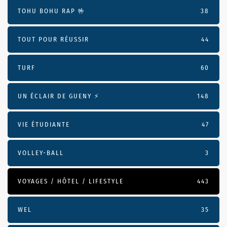
TOHU BOHU RAP 🤟
38
TOUT POUR RÉUSSIR
44
TURF
60
UN ÉCLAIR DE GUENY ⚡️
148
VIE ÉTUDIANTE
47
VOLLEY-BALL
3
VOYAGES / HÔTEL / LIFESTYLE
443
WEL
35