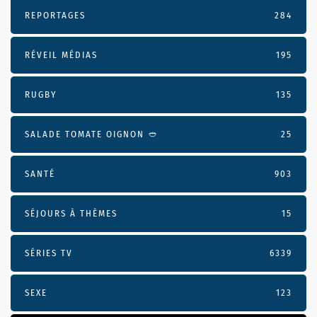
REPORTAGES
284
RÉVEIL MÉDIAS
195
RUGBY
135
SALADE TOMATE OIGNON 🥙
25
SANTÉ
903
SÉJOURS À THÈMES
15
SÉRIES TV
6339
SEXE
123