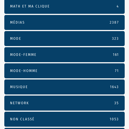
MATH ET MA CLIQUE
4
MÉDIAS
2387
MODE
323
MODE-FEMME
161
MODE-HOMME
71
MUSIQUE
1643
NETWORK
35
NON CLASSÉ
1053