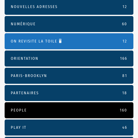
NOUVELLES ADRESSES
12
NUMÉRIQUE
60
ON REVISITE LA TOILE 🖥️
12
ORIENTATION
166
PARIS-BROOKLYN
81
PARTENAIRES
18
PEOPLE
160
PLAY IT
46