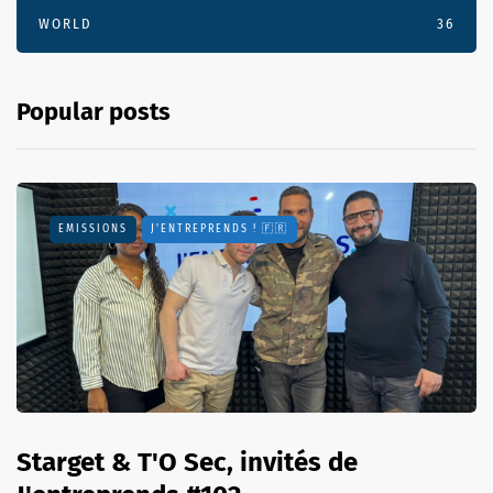
WORLD
36
Popular posts
EMISSIONS
J'ENTREPRENDS ! 🇫🇷
Starget & T'O Sec, invités de