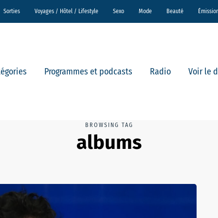
Sorties
Voyages / Hôtel / Lifestyle
Sexo
Mode
Beauté
Émissio
tégories
Programmes et podcasts
Radio
Voir le 
BROWSING TAG
albums