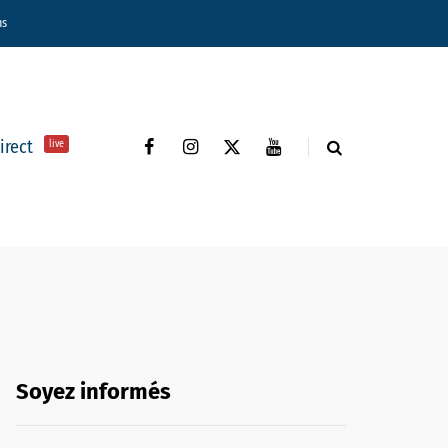
ns
direct
live
Soyez informés