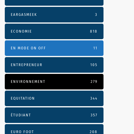
EARGASMEEK
3
ECONOMIE
818
EN MODE ON OFF
11
ENTREPRENEUR
105
ENVIRONNEMENT
279
EQUITATION
344
ÉTUDIANT
357
EURO FOOT
208