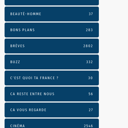
BEAUTÉ-HOMME
37
BONS PLANS
283
BRÈVES
2802
BUZZ
332
C'EST QUOI TA FRANCE ?
30
CA RESTE ENTRE NOUS
56
CA VOUS REGARDE
27
CINÉMA
2546