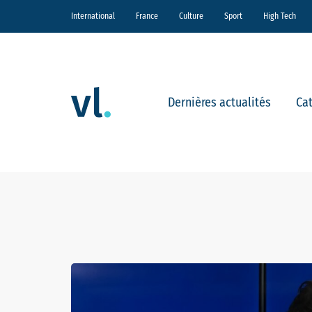
International
France
Culture
Sport
High Tech
Dernières actualités
Ca