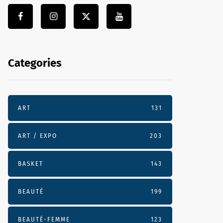
Categories
ART
131
ART / EXPO
203
BASKET
143
BEAUTÉ
199
BEAUTÉ-FEMME
123