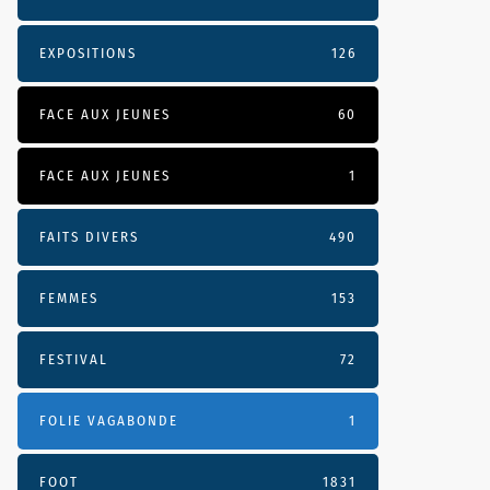
EXPOSITIONS
126
FACE AUX JEUNES
60
FACE AUX JEUNES
1
FAITS DIVERS
490
FEMMES
153
FESTIVAL
72
FOLIE VAGABONDE
1
FOOT
1831