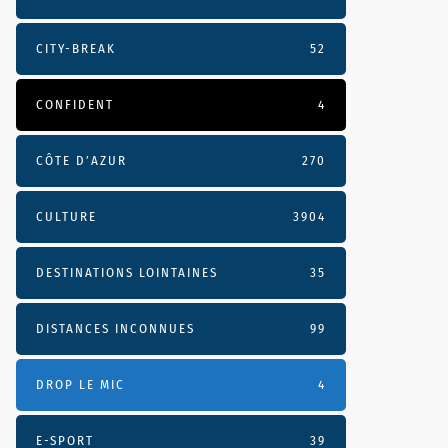
CITY-BREAK
52
CONFIDENT
4
CÔTE D’AZUR
270
CULTURE
3904
DESTINATIONS LOINTAINES
35
DISTANCES INCONNUES
99
DROP LE MIC
4
E-SPORT
39