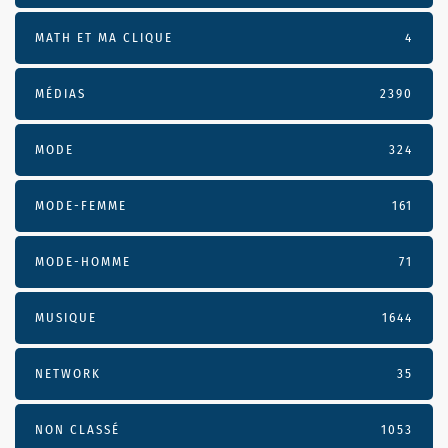
MATH ET MA CLIQUE
4
MÉDIAS
2390
MODE
324
MODE-FEMME
161
MODE-HOMME
71
MUSIQUE
1644
NETWORK
35
NON CLASSÉ
1053