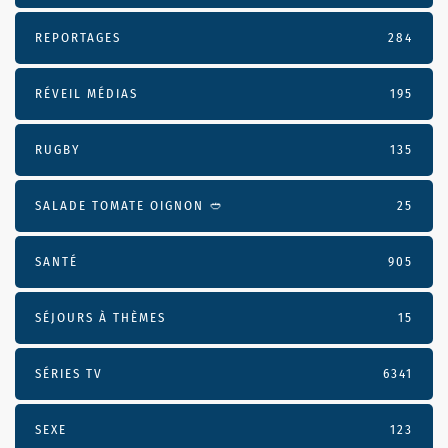
REPORTAGES
284
RÉVEIL MÉDIAS
195
RUGBY
135
SALADE TOMATE OIGNON 🥙
25
SANTÉ
905
SÉJOURS À THÈMES
15
SÉRIES TV
6341
SEXE
123