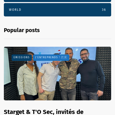
WORLD
36
Popular posts
EMISSIONS
J'ENTREPRENDS ! 🇫🇷
Starget & T'O Sec, invités de