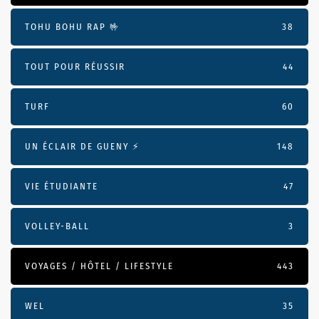
TOHU BOHU RAP 🤟
38
TOUT POUR RÉUSSIR
44
TURF
60
UN ÉCLAIR DE GUENY ⚡️
148
VIE ÉTUDIANTE
47
VOLLEY-BALL
3
VOYAGES / HÔTEL / LIFESTYLE
443
WEL
35