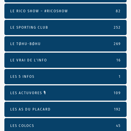
LE RICO SHOW – #RICOSHOW
82
LE SPORTING CLUB
252
LE TØHU-BØHU
269
LE VRAI DE L’INFO
16
LES 5 INFOS
1
LES ACTUVORES 🎙
109
LES AS DU PLACARD
192
LES COLOCS
45