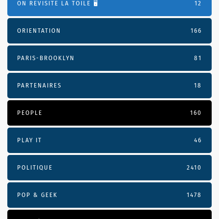
ON REVISITE LA TOILE 🖥️
12
ORIENTATION
166
PARIS-BROOKLYN
81
PARTENAIRES
18
PEOPLE
160
PLAY IT
46
POLITIQUE
2410
POP & GEEK
1478