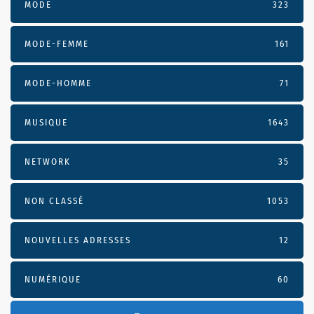
MODE
323
MODE-FEMME
161
MODE-HOMME
71
MUSIQUE
1643
NETWORK
35
NON CLASSÉ
1053
NOUVELLES ADRESSES
12
NUMÉRIQUE
60