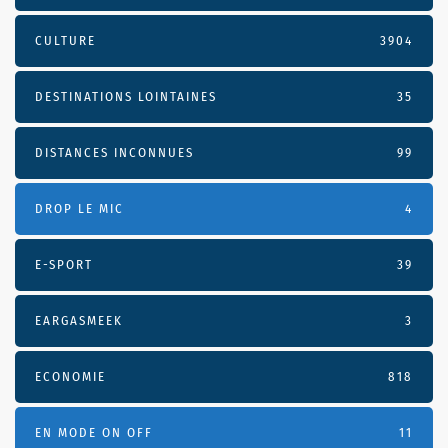
CULTURE
3904
DESTINATIONS LOINTAINES
35
DISTANCES INCONNUES
99
DROP LE MIC
4
E-SPORT
39
EARGASMEEK
3
ECONOMIE
818
EN MODE ON OFF
11