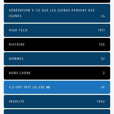
GÉNÉRATION Y: CE QUE LES JEUNES PENSENT DES
JEUNES
24
HIGH TECH
1511
HISTOIRE
120
HOMMES
52
HORS CADRE
2
ILS ONT FAIT LA UNE 📸
48
INSOLITE
1062