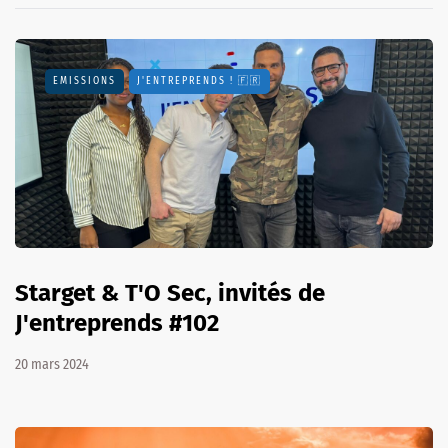
EMISSIONS
J'ENTREPRENDS ! 🇫🇷
Starget & T'O Sec, invités de
J'entreprends #102
20 mars 2024