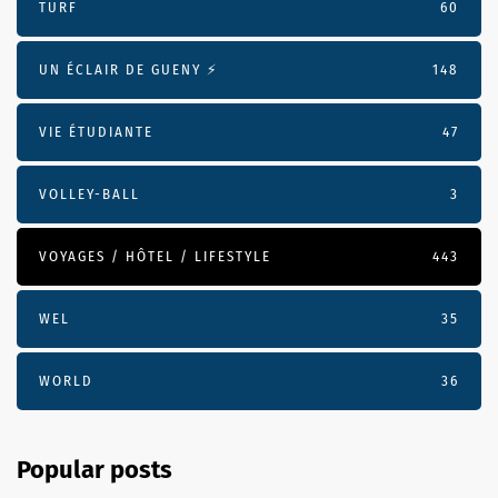
TURF
60
UN ÉCLAIR DE GUENY ⚡️
148
VIE ÉTUDIANTE
47
VOLLEY-BALL
3
VOYAGES / HÔTEL / LIFESTYLE
443
WEL
35
WORLD
36
Popular posts