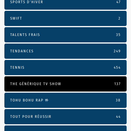
SPORTS D'HIVER
47
SWIFT
2
TALENTS FRAIS
35
TENDANCES
249
TENNIS
454
THE GÉNÉRIQUE TV SHOW
137
TOHU BOHU RAP 🤟
38
TOUT POUR RÉUSSIR
44