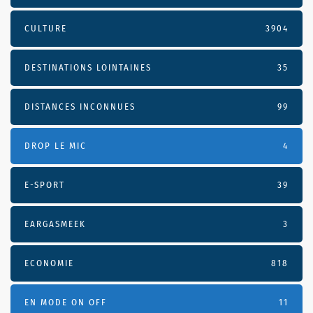
CULTURE
3904
DESTINATIONS LOINTAINES
35
DISTANCES INCONNUES
99
DROP LE MIC
4
E-SPORT
39
EARGASMEEK
3
ECONOMIE
818
EN MODE ON OFF
11