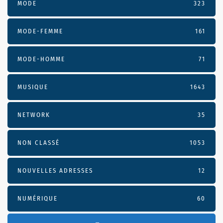
MODE
323
MODE-FEMME
161
MODE-HOMME
71
MUSIQUE
1643
NETWORK
35
NON CLASSÉ
1053
NOUVELLES ADRESSES
12
NUMÉRIQUE
60