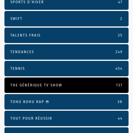
SPORTS D'HIVER
47
SWIFT
2
TALENTS FRAIS
35
TENDANCES
249
TENNIS
454
THE GÉNÉRIQUE TV SHOW
137
TOHU BOHU RAP 🤟
38
TOUT POUR RÉUSSIR
44