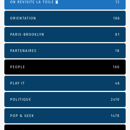
ON REVISITE LA TOILE 🖥️
12
ORIENTATION
166
PARIS-BROOKLYN
81
PARTENAIRES
18
PEOPLE
160
PLAY IT
46
POLITIQUE
2410
POP & GEEK
1478