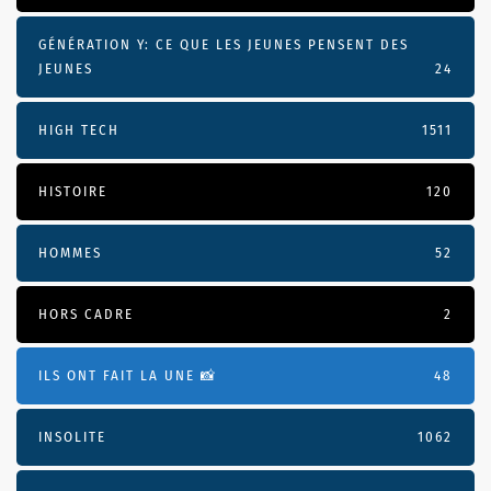
GÉNÉRATION Y: CE QUE LES JEUNES PENSENT DES
JEUNES
24
HIGH TECH
1511
HISTOIRE
120
HOMMES
52
HORS CADRE
2
ILS ONT FAIT LA UNE 📸
48
INSOLITE
1062