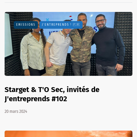
EMISSIONS
J'ENTREPRENDS ! 🇫🇷
Starget & T'O Sec, invités de
J'entreprends #102
20 mars 2024