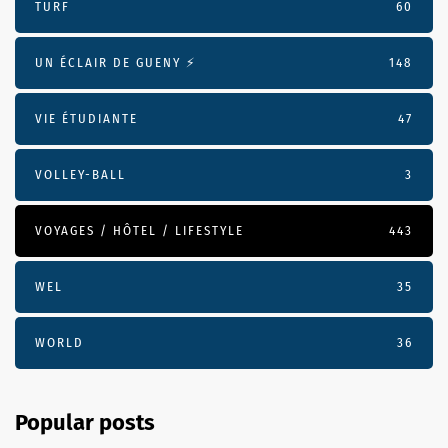
TURF
60
UN ÉCLAIR DE GUENY ⚡️
148
VIE ÉTUDIANTE
47
VOLLEY-BALL
3
VOYAGES / HÔTEL / LIFESTYLE
443
WEL
35
WORLD
36
Popular posts