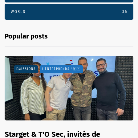
WORLD
36
Popular posts
EMISSIONS
J'ENTREPRENDS ! 🇫🇷
Starget & T'O Sec, invités de