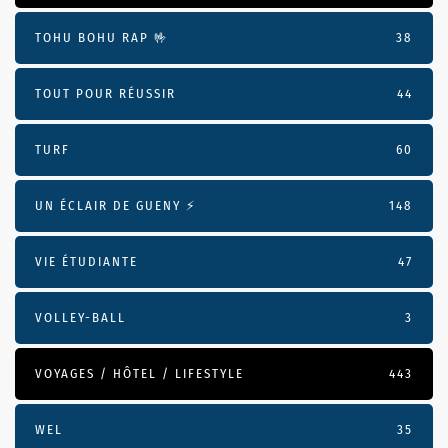
TOHU BOHU RAP 🤟
38
TOUT POUR RÉUSSIR
44
TURF
60
UN ÉCLAIR DE GUENY ⚡️
148
VIE ÉTUDIANTE
47
VOLLEY-BALL
3
VOYAGES / HÔTEL / LIFESTYLE
443
WEL
35