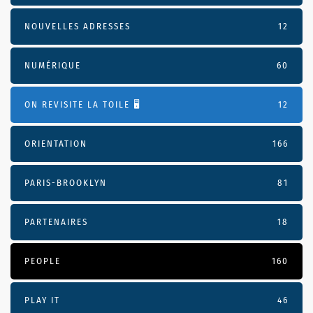
NOUVELLES ADRESSES
12
NUMÉRIQUE
60
ON REVISITE LA TOILE 🖥️
12
ORIENTATION
166
PARIS-BROOKLYN
81
PARTENAIRES
18
PEOPLE
160
PLAY IT
46