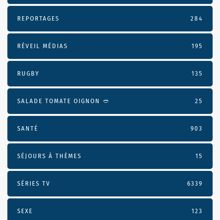
REPORTAGES
284
RÉVEIL MÉDIAS
195
RUGBY
135
SALADE TOMATE OIGNON 🥙
25
SANTÉ
903
SÉJOURS À THÈMES
15
SÉRIES TV
6339
SEXE
123