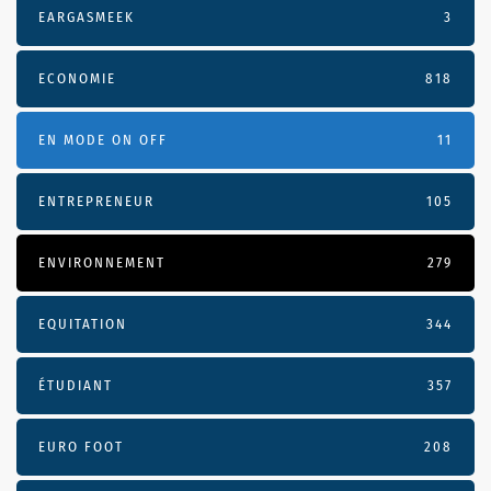
EARGASMEEK
3
ECONOMIE
818
EN MODE ON OFF
11
ENTREPRENEUR
105
ENVIRONNEMENT
279
EQUITATION
344
ÉTUDIANT
357
EURO FOOT
208