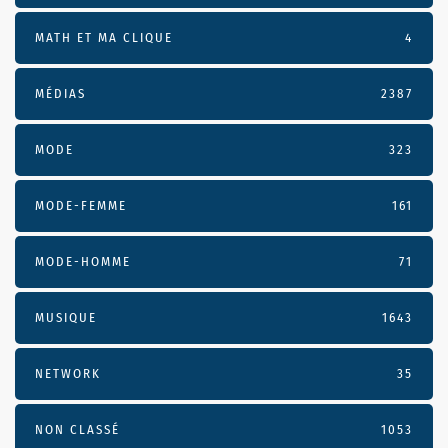
MATH ET MA CLIQUE
4
MÉDIAS
2387
MODE
323
MODE-FEMME
161
MODE-HOMME
71
MUSIQUE
1643
NETWORK
35
NON CLASSÉ
1053