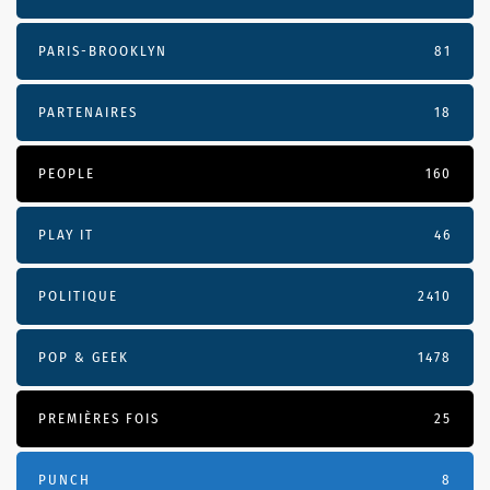
PARIS-BROOKLYN
81
PARTENAIRES
18
PEOPLE
160
PLAY IT
46
POLITIQUE
2410
POP & GEEK
1478
PREMIÈRES FOIS
25
PUNCH
8