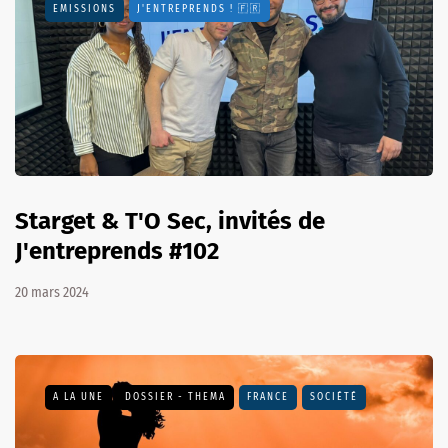
EMISSIONS
J'ENTREPRENDS ! 🇫🇷
Starget & T'O Sec, invités de
J'entreprends #102
20 mars 2024
A LA UNE
DOSSIER - THEMA
FRANCE
SOCIÉTÉ