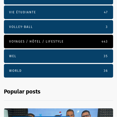
VIE ÉTUDIANTE
47
VOLLEY-BALL
3
VOYAGES / HÔTEL / LIFESTYLE
443
WEL
35
WORLD
36
Popular posts