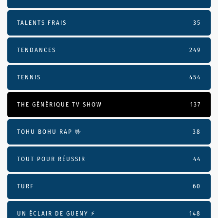
TALENTS FRAIS
35
TENDANCES
249
TENNIS
454
THE GÉNÉRIQUE TV SHOW
137
TOHU BOHU RAP 🤟
38
TOUT POUR RÉUSSIR
44
TURF
60
UN ÉCLAIR DE GUENY ⚡️
148