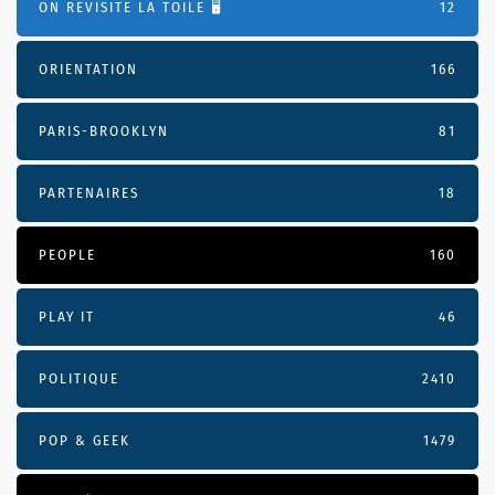
ON REVISITE LA TOILE 🖥️
12
ORIENTATION
166
PARIS-BROOKLYN
81
PARTENAIRES
18
PEOPLE
160
PLAY IT
46
POLITIQUE
2410
POP & GEEK
1479