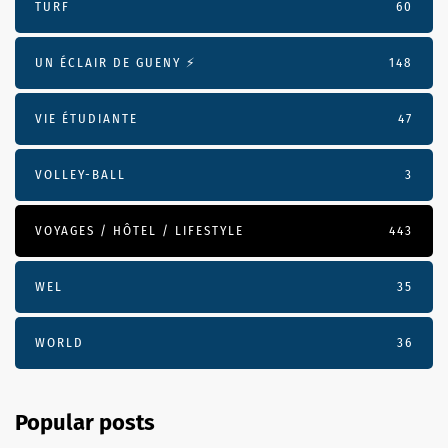
TURF
60
UN ÉCLAIR DE GUENY ⚡️
148
VIE ÉTUDIANTE
47
VOLLEY-BALL
3
VOYAGES / HÔTEL / LIFESTYLE
443
WEL
35
WORLD
36
Popular posts