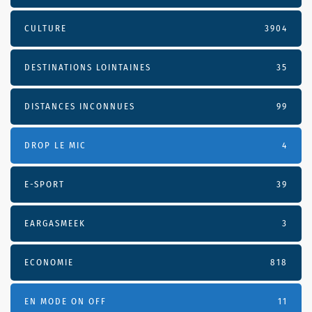
CULTURE
3904
DESTINATIONS LOINTAINES
35
DISTANCES INCONNUES
99
DROP LE MIC
4
E-SPORT
39
EARGASMEEK
3
ECONOMIE
818
EN MODE ON OFF
11