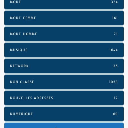
MODE
324
MODE-FEMME
161
MODE-HOMME
71
MUSIQUE
1644
NETWORK
35
NON CLASSÉ
1053
NOUVELLES ADRESSES
12
NUMÉRIQUE
60