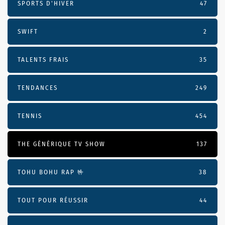
SPORTS D'HIVER
47
SWIFT
2
TALENTS FRAIS
35
TENDANCES
249
TENNIS
454
THE GÉNÉRIQUE TV SHOW
137
TOHU BOHU RAP 🤟
38
TOUT POUR RÉUSSIR
44