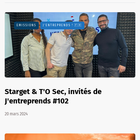
EMISSIONS
J'ENTREPRENDS ! 🇫🇷
Starget & T'O Sec, invités de
J'entreprends #102
20 mars 2024