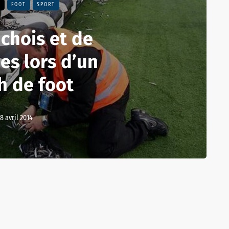
E
FOOT
SPORT
nchois et de
es lors d’un
h de foot
8 avril 2014