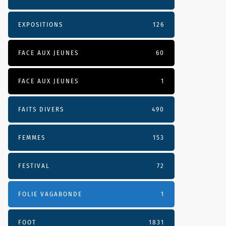
EXPOSITIONS
126
FACE AUX JEUNES
60
FACE AUX JEUNES
1
FAITS DIVERS
490
FEMMES
153
FESTIVAL
72
FOLIE VAGABONDE
1
FOOT
1831