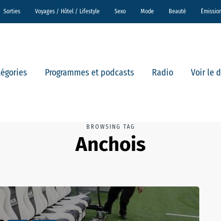
Sorties
Voyages / Hôtel / Lifestyle
Sexo
Mode
Beauté
Émissio
tégories
Programmes et podcasts
Radio
Voir le 
BROWSING TAG
Anchois