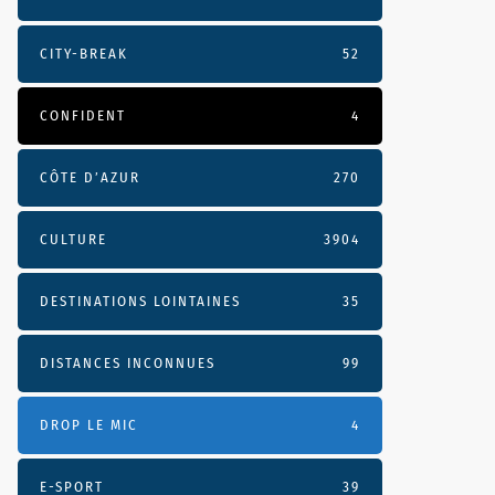
CITY-BREAK
52
CONFIDENT
4
CÔTE D’AZUR
270
CULTURE
3904
DESTINATIONS LOINTAINES
35
DISTANCES INCONNUES
99
DROP LE MIC
4
E-SPORT
39