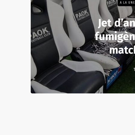
A LA UN
Jet d’a
fumigèn
matc
1