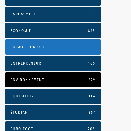
EARGASMEEK
3
ECONOMIE
818
EN MODE ON OFF
11
ENTREPRENEUR
105
ENVIRONNEMENT
279
EQUITATION
344
ÉTUDIANT
357
EURO FOOT
208