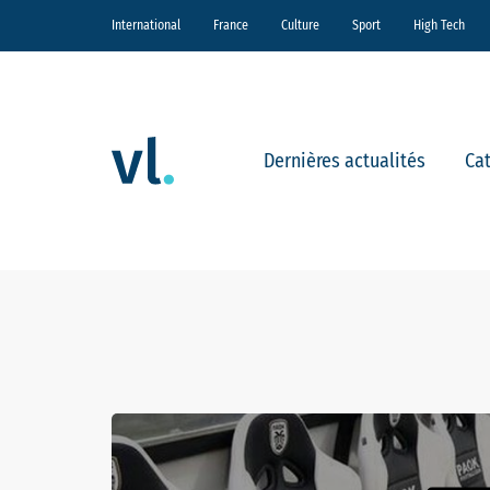
International
France
Culture
Sport
High Tech
Dernières actualités
Ca