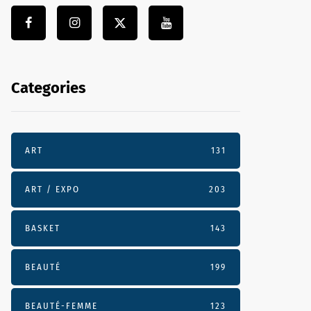
Categories
ART
131
ART / EXPO
203
BASKET
143
BEAUTÉ
199
BEAUTÉ-FEMME
123