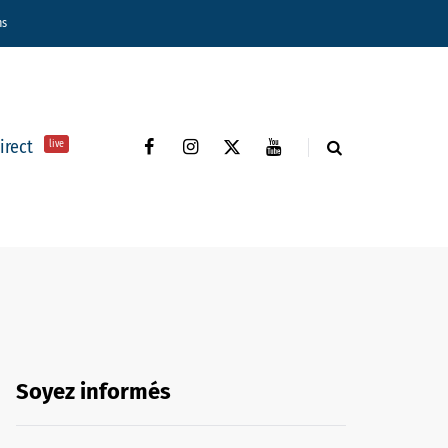
ns
direct
live
Soyez informés