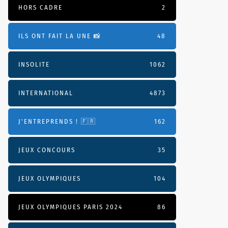
HORS CADRE
2
ILS ONT FAIT LA UNE 📸
48
INSOLITE
1062
INTERNATIONAL
4873
J'ENTREPRENDS ! 🇫🇷
162
JEUX CONCOURS
35
JEUX OLYMPIQUES
104
JEUX OLYMPIQUES PARIS 2024
86