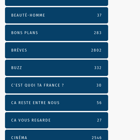
BEAUTÉ-HOMME
37
BONS PLANS
283
BRÈVES
2802
BUZZ
332
C'EST QUOI TA FRANCE ?
30
CA RESTE ENTRE NOUS
56
CA VOUS REGARDE
27
CINÉMA
2546