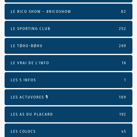
LE RICO SHOW – #RICOSHOW
82
LE SPORTING CLUB
252
LE TØHU-BØHU
269
LE VRAI DE L’INFO
16
LES 5 INFOS
1
LES ACTUVORES 🎙
109
LES AS DU PLACARD
192
LES COLOCS
45