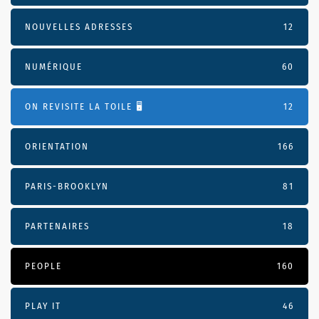
NOUVELLES ADRESSES
12
NUMÉRIQUE
60
ON REVISITE LA TOILE 🖥️
12
ORIENTATION
166
PARIS-BROOKLYN
81
PARTENAIRES
18
PEOPLE
160
PLAY IT
46