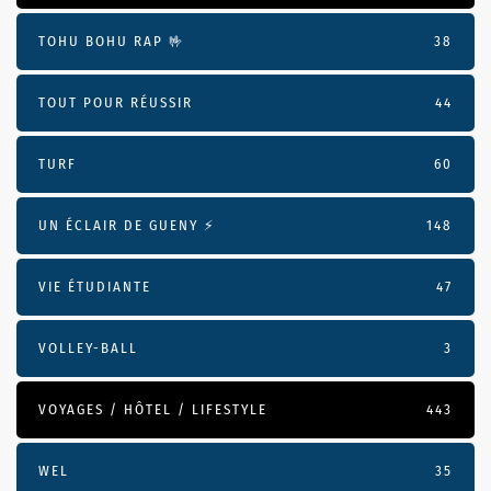
TOHU BOHU RAP 🤟
38
TOUT POUR RÉUSSIR
44
TURF
60
UN ÉCLAIR DE GUENY ⚡️
148
VIE ÉTUDIANTE
47
VOLLEY-BALL
3
VOYAGES / HÔTEL / LIFESTYLE
443
WEL
35