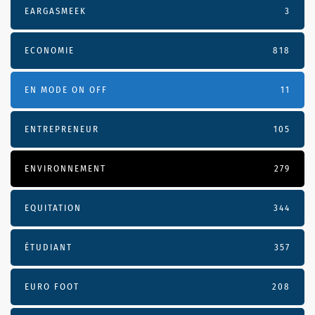
EARGASMEEK
3
ECONOMIE
818
EN MODE ON OFF
11
ENTREPRENEUR
105
ENVIRONNEMENT
279
EQUITATION
344
ÉTUDIANT
357
EURO FOOT
208