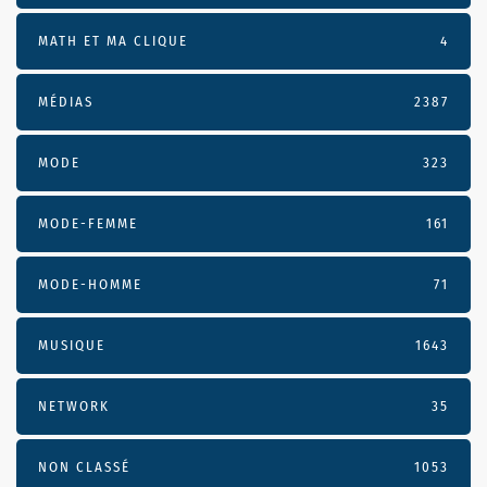
MATH ET MA CLIQUE
4
MÉDIAS
2387
MODE
323
MODE-FEMME
161
MODE-HOMME
71
MUSIQUE
1643
NETWORK
35
NON CLASSÉ
1053