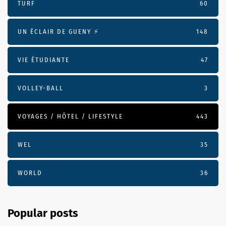
TURF
60
UN ÉCLAIR DE GUENY ⚡️
148
VIE ÉTUDIANTE
47
VOLLEY-BALL
3
VOYAGES / HÔTEL / LIFESTYLE
443
WEL
35
WORLD
36
Popular posts