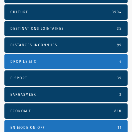
CULTURE
3904
DESTINATIONS LOINTAINES
35
DISTANCES INCONNUES
99
DROP LE MIC
4
E-SPORT
39
EARGASMEEK
3
ECONOMIE
818
EN MODE ON OFF
11