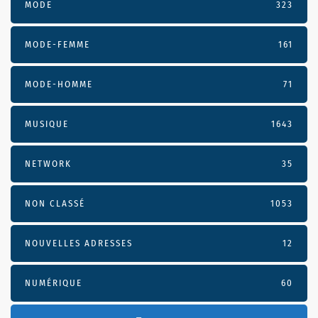
MODE
323
MODE-FEMME
161
MODE-HOMME
71
MUSIQUE
1643
NETWORK
35
NON CLASSÉ
1053
NOUVELLES ADRESSES
12
NUMÉRIQUE
60