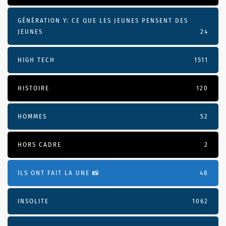
GÉNÉRATION Y: CE QUE LES JEUNES PENSENT DES
JEUNES
24
HIGH TECH
1511
HISTOIRE
120
HOMMES
52
HORS CADRE
2
ILS ONT FAIT LA UNE 📸
48
INSOLITE
1062