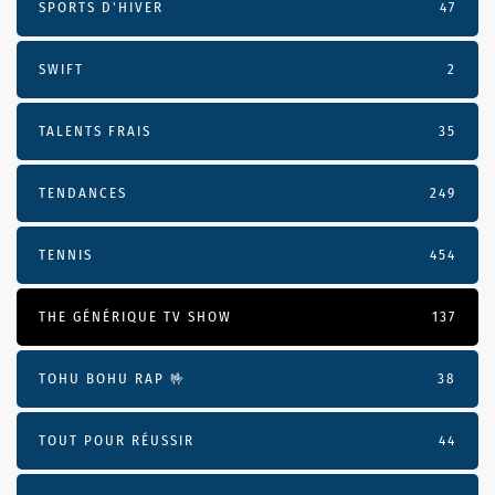
SPORTS D'HIVER
47
SWIFT
2
TALENTS FRAIS
35
TENDANCES
249
TENNIS
454
THE GÉNÉRIQUE TV SHOW
137
TOHU BOHU RAP 🤟
38
TOUT POUR RÉUSSIR
44