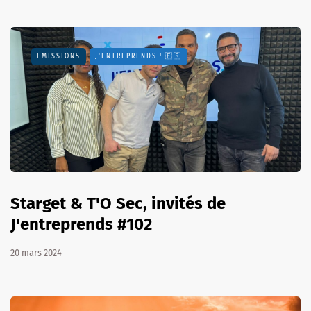
EMISSIONS
J'ENTREPRENDS ! 🇫🇷
Starget & T'O Sec, invités de
J'entreprends #102
20 mars 2024