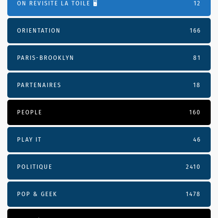
ON REVISITE LA TOILE 🖥️
12
ORIENTATION
166
PARIS-BROOKLYN
81
PARTENAIRES
18
PEOPLE
160
PLAY IT
46
POLITIQUE
2410
POP & GEEK
1478