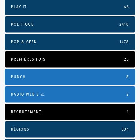
PLAY IT
46
POLITIQUE
2410
POP & GEEK
1478
PREMIÈRES FOIS
25
PUNCH
8
RADIO WEB 3 📈
2
RECRUTEMENT
1
RÉGIONS
534