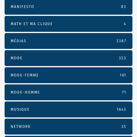
MANIFESTO
83
MATH ET MA CLIQUE
4
MÉDIAS
2387
MODE
323
MODE-FEMME
161
MODE-HOMME
71
MUSIQUE
1643
NETWORK
35