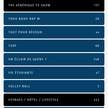
THE GÉNÉRIQUE TV SHOW
137
TOHU BOHU RAP 🤟
38
TOUT POUR RÉUSSIR
44
TURF
60
UN ÉCLAIR DE GUENY ⚡️
148
VIE ÉTUDIANTE
47
VOLLEY-BALL
3
VOYAGES / HÔTEL / LIFESTYLE
443