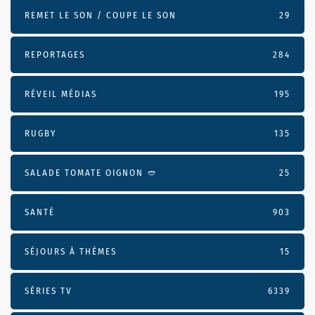
REMET LE SON / COUPE LE SON
29
REPORTAGES
284
RÉVEIL MÉDIAS
195
RUGBY
135
SALADE TOMATE OIGNON 🥙
25
SANTÉ
903
SÉJOURS À THÈMES
15
SÉRIES TV
6339