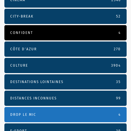
CITY-BREAK
52
CONFIDENT
4
CÔTE D’AZUR
270
CULTURE
3904
DESTINATIONS LOINTAINES
35
DISTANCES INCONNUES
99
DROP LE MIC
4
E-SPORT
39