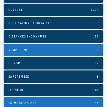
CULTURE
3904
DESTINATIONS LOINTAINES
35
DISTANCES INCONNUES
99
DROP LE MIC
4
E-SPORT
39
EARGASMEEK
3
ECONOMIE
818
EN MODE ON OFF
11