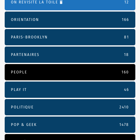
ON REVISITE LA TOILE 🖥️
12
ORIENTATION
166
PARIS-BROOKLYN
81
PARTENAIRES
18
PEOPLE
160
PLAY IT
46
POLITIQUE
2410
POP & GEEK
1478