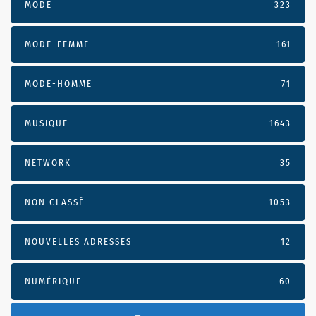
MODE
323
MODE-FEMME
161
MODE-HOMME
71
MUSIQUE
1643
NETWORK
35
NON CLASSÉ
1053
NOUVELLES ADRESSES
12
NUMÉRIQUE
60