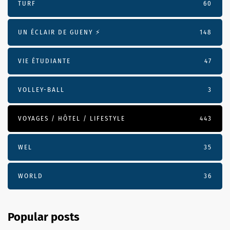
TURF
60
UN ÉCLAIR DE GUENY ⚡️
148
VIE ÉTUDIANTE
47
VOLLEY-BALL
3
VOYAGES / HÔTEL / LIFESTYLE
443
WEL
35
WORLD
36
Popular posts