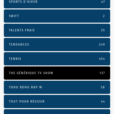
SPORTS D'HIVER
47
SWIFT
2
TALENTS FRAIS
35
TENDANCES
249
TENNIS
454
THE GÉNÉRIQUE TV SHOW
137
TOHU BOHU RAP 🤟
38
TOUT POUR RÉUSSIR
44