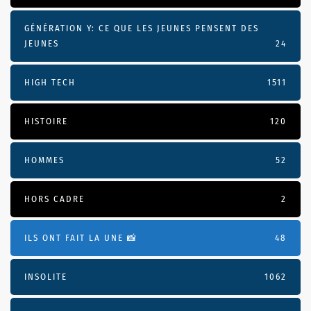
GÉNÉRATION Y: CE QUE LES JEUNES PENSENT DES
JEUNES
24
HIGH TECH
1511
HISTOIRE
120
HOMMES
52
HORS CADRE
2
ILS ONT FAIT LA UNE 📸
48
INSOLITE
1062