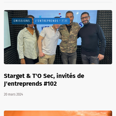
EMISSIONS
J'ENTREPRENDS ! 🇫🇷
Starget & T'O Sec, invités de
J'entreprends #102
20 mars 2024