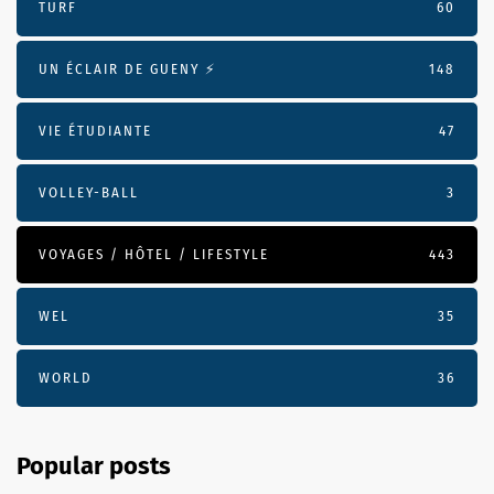
TURF
60
UN ÉCLAIR DE GUENY ⚡️
148
VIE ÉTUDIANTE
47
VOLLEY-BALL
3
VOYAGES / HÔTEL / LIFESTYLE
443
WEL
35
WORLD
36
Popular posts