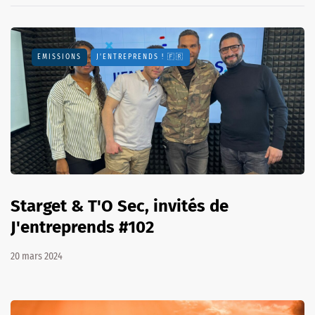
EMISSIONS
J'ENTREPRENDS ! 🇫🇷
Starget & T'O Sec, invités de
J'entreprends #102
20 mars 2024