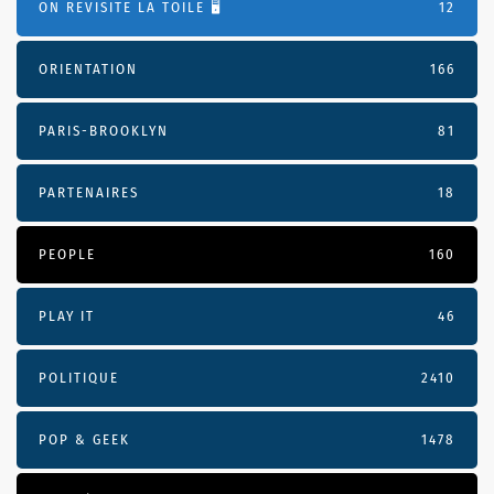
ON REVISITE LA TOILE 🖥️
12
ORIENTATION
166
PARIS-BROOKLYN
81
PARTENAIRES
18
PEOPLE
160
PLAY IT
46
POLITIQUE
2410
POP & GEEK
1478