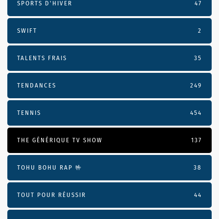
SPORTS D'HIVER
47
SWIFT
2
TALENTS FRAIS
35
TENDANCES
249
TENNIS
454
THE GÉNÉRIQUE TV SHOW
137
TOHU BOHU RAP 🤟
38
TOUT POUR RÉUSSIR
44