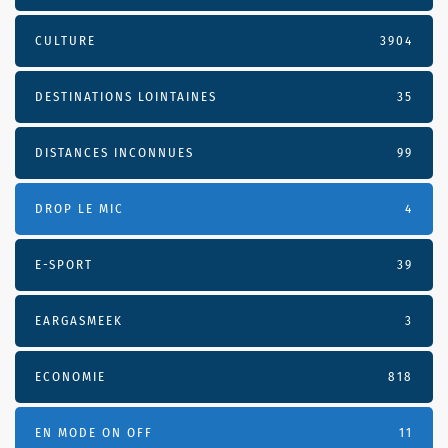
CULTURE
3904
DESTINATIONS LOINTAINES
35
DISTANCES INCONNUES
99
DROP LE MIC
4
E-SPORT
39
EARGASMEEK
3
ECONOMIE
818
EN MODE ON OFF
11