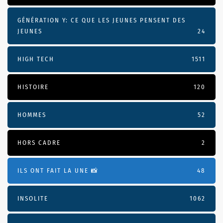
GÉNÉRATION Y: CE QUE LES JEUNES PENSENT DES
JEUNES
24
HIGH TECH
1511
HISTOIRE
120
HOMMES
52
HORS CADRE
2
ILS ONT FAIT LA UNE 📸
48
INSOLITE
1062