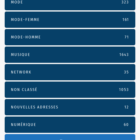
MODE
323
MODE-FEMME
161
MODE-HOMME
71
MUSIQUE
1643
NETWORK
35
NON CLASSÉ
1053
NOUVELLES ADRESSES
12
NUMÉRIQUE
60