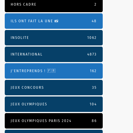
HORS CADRE
2
ILS ONT FAIT LA UNE 📸
48
INSOLITE
1062
INTERNATIONAL
4873
J'ENTREPRENDS ! 🇫🇷
162
JEUX CONCOURS
35
JEUX OLYMPIQUES
104
JEUX OLYMPIQUES PARIS 2024
86