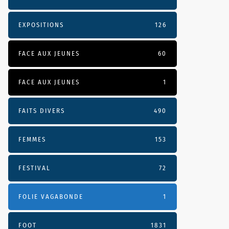
EXPOSITIONS
126
FACE AUX JEUNES
60
FACE AUX JEUNES
1
FAITS DIVERS
490
FEMMES
153
FESTIVAL
72
FOLIE VAGABONDE
1
FOOT
1831