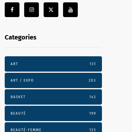
Categories
ART
131
ART / EXPO
203
BASKET
143
BEAUTÉ
199
BEAUTÉ-FEMME
123