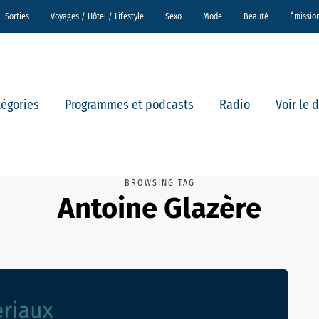
Sorties
Voyages / Hôtel / Lifestyle
Sexo
Mode
Beauté
Émissio
tégories
Programmes et podcasts
Radio
Voir le 
BROWSING TAG
Antoine Glazère