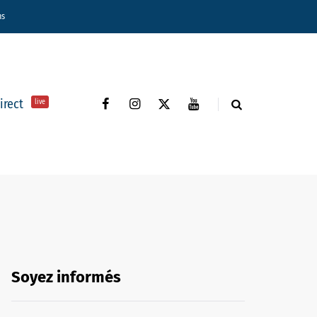
ns
direct
live
Soyez informés