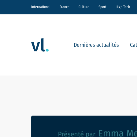
International
France
Culture
Sport
High Tech
Dernières actualités
Ca