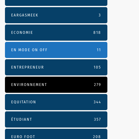
EARGASMEEK
3
ECONOMIE
818
EN MODE ON OFF
11
ENTREPRENEUR
105
ENVIRONNEMENT
279
EQUITATION
344
ÉTUDIANT
357
EURO FOOT
208