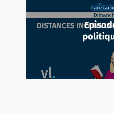
DISTANCES I
Episode
politiq