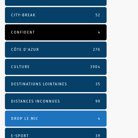
CITY-BREAK
52
CONFIDENT
4
CÔTE D’AZUR
270
CULTURE
3904
DESTINATIONS LOINTAINES
35
DISTANCES INCONNUES
99
DROP LE MIC
4
E-SPORT
39