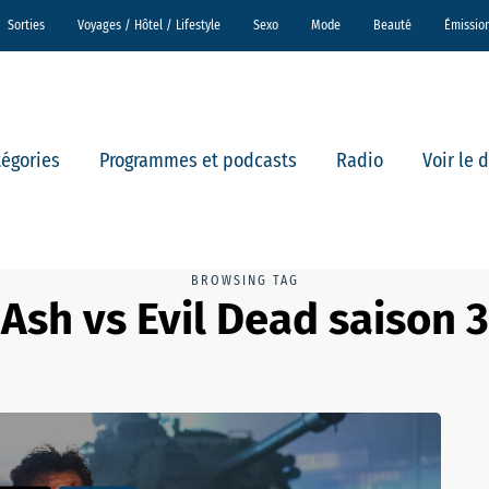
Sorties
Voyages / Hôtel / Lifestyle
Sexo
Mode
Beauté
Émissio
tégories
Programmes et podcasts
Radio
Voir le 
BROWSING TAG
Ash vs Evil Dead saison 3