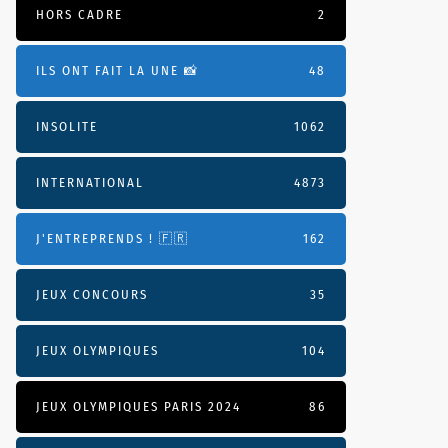
HORS CADRE
2
ILS ONT FAIT LA UNE 📸
48
INSOLITE
1062
INTERNATIONAL
4873
J'ENTREPRENDS ! 🇫🇷
162
JEUX CONCOURS
35
JEUX OLYMPIQUES
104
JEUX OLYMPIQUES PARIS 2024
86