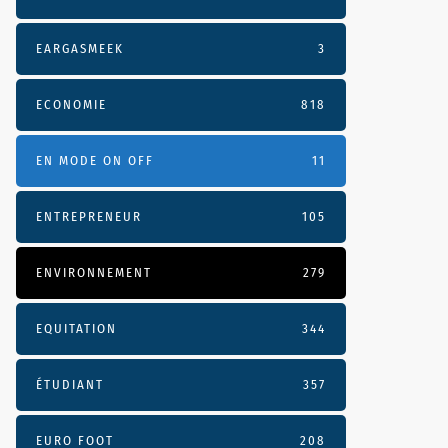
EARGASMEEK
3
ECONOMIE
818
EN MODE ON OFF
11
ENTREPRENEUR
105
ENVIRONNEMENT
279
EQUITATION
344
ÉTUDIANT
357
EURO FOOT
208