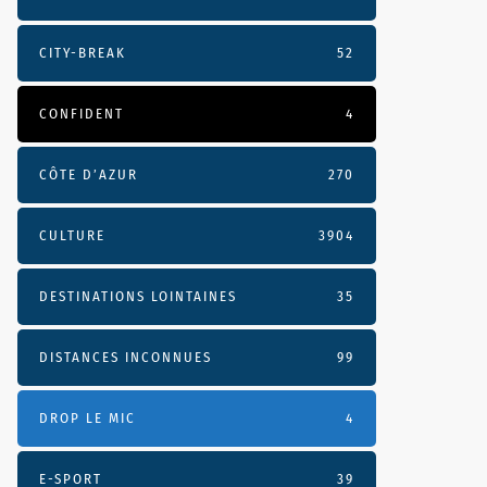
CITY-BREAK
52
CONFIDENT
4
CÔTE D’AZUR
270
CULTURE
3904
DESTINATIONS LOINTAINES
35
DISTANCES INCONNUES
99
DROP LE MIC
4
E-SPORT
39