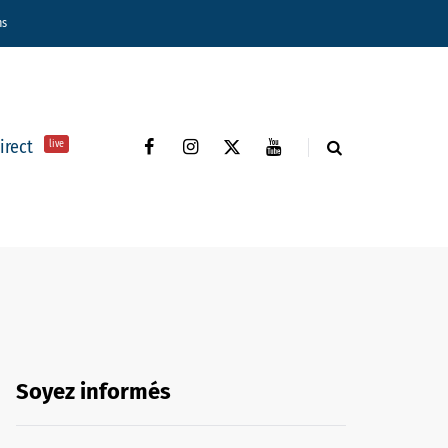
ns
direct
live
Soyez informés