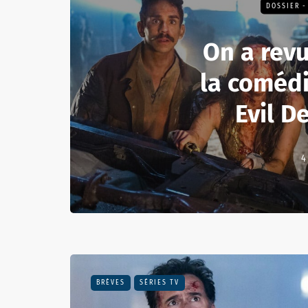
DOSSIER -
On a revu
la comédi
Evil D
4
BRÈVES
SÉRIES TV