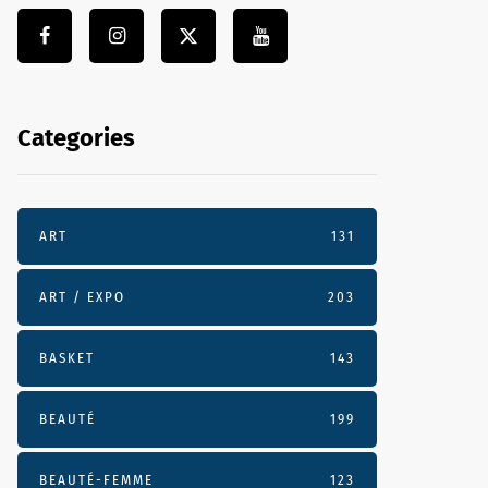
Categories
ART
131
ART / EXPO
203
BASKET
143
BEAUTÉ
199
BEAUTÉ-FEMME
123