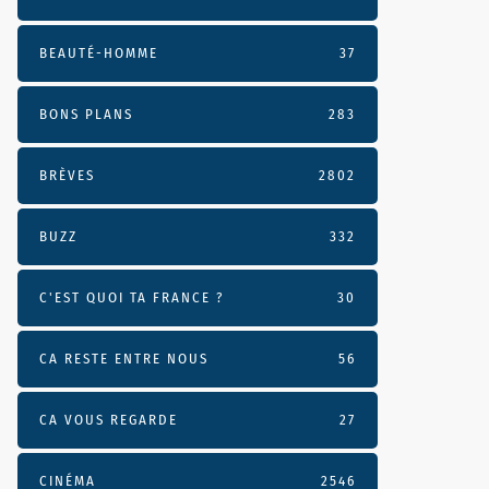
BEAUTÉ-HOMME
37
BONS PLANS
283
BRÈVES
2802
BUZZ
332
C'EST QUOI TA FRANCE ?
30
CA RESTE ENTRE NOUS
56
CA VOUS REGARDE
27
CINÉMA
2546