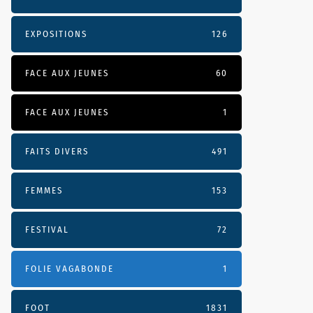
EXPOSITIONS
126
FACE AUX JEUNES
60
FACE AUX JEUNES
1
FAITS DIVERS
491
FEMMES
153
FESTIVAL
72
FOLIE VAGABONDE
1
FOOT
1831