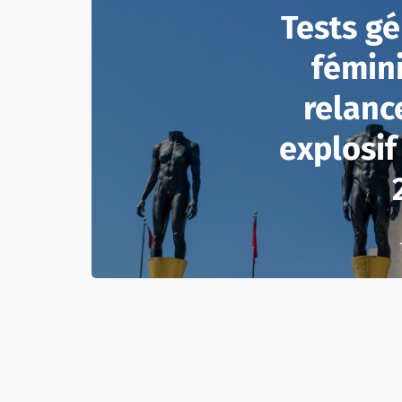
Tests g
fémini
relanc
explosif