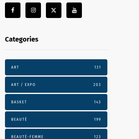
Categories
ART
131
ART / EXPO
203
BASKET
143
BEAUTÉ
199
BEAUTÉ-FEMME
123