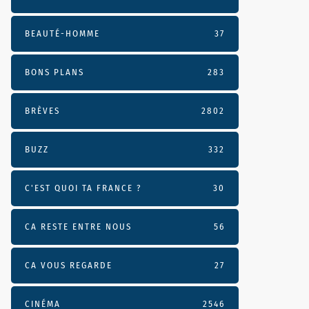
BEAUTÉ-HOMME
37
BONS PLANS
283
BRÈVES
2802
BUZZ
332
C'EST QUOI TA FRANCE ?
30
CA RESTE ENTRE NOUS
56
CA VOUS REGARDE
27
CINÉMA
2546