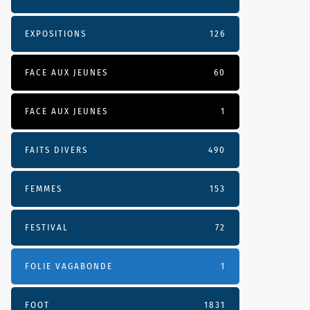
EXPOSITIONS
126
FACE AUX JEUNES
60
FACE AUX JEUNES
1
FAITS DIVERS
490
FEMMES
153
FESTIVAL
72
FOLIE VAGABONDE
1
FOOT
1831