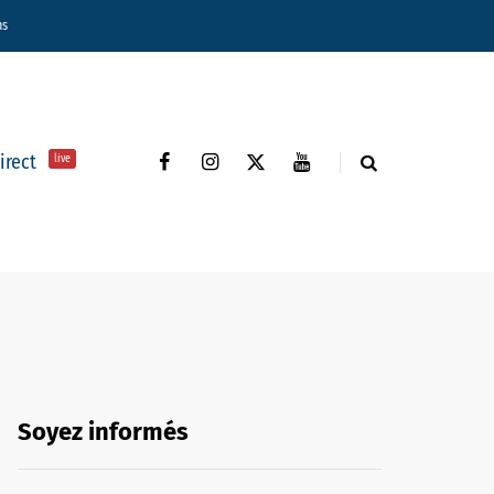
ns
direct
live
Soyez informés