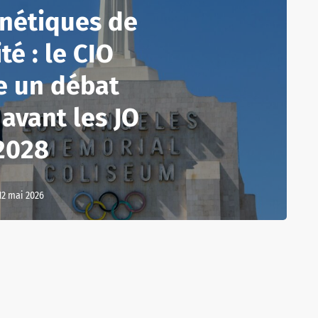
énétiques de
té : le CIO
e un débat
 avant les JO
2028
12 mai 2026