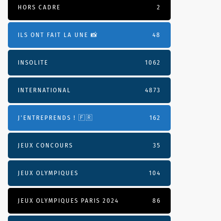
HORS CADRE
2
ILS ONT FAIT LA UNE 📸
48
INSOLITE
1062
INTERNATIONAL
4873
J'ENTREPRENDS ! 🇫🇷
162
JEUX CONCOURS
35
JEUX OLYMPIQUES
104
JEUX OLYMPIQUES PARIS 2024
86