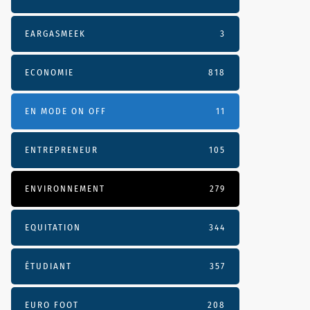
EARGASMEEK
3
ECONOMIE
818
EN MODE ON OFF
11
ENTREPRENEUR
105
ENVIRONNEMENT
279
EQUITATION
344
ÉTUDIANT
357
EURO FOOT
208