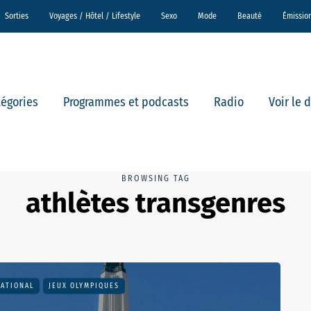
Sorties
Voyages / Hôtel / Lifestyle
Sexo
Mode
Beauté
Émissio
tégories
Programmes et podcasts
Radio
Voir le 
BROWSING TAG
athlètes transgenres
NATIONAL
JEUX OLYMPIQUES