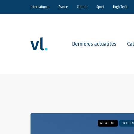
International
France
Culture
Sport
High Tech
Dernières actualités
Ca
A LA UNE
INTER