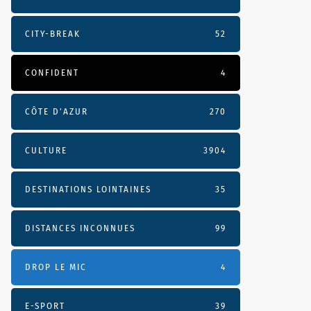
CITY-BREAK
52
CONFIDENT
4
CÔTE D’AZUR
270
CULTURE
3904
DESTINATIONS LOINTAINES
35
DISTANCES INCONNUES
99
DROP LE MIC
4
E-SPORT
39