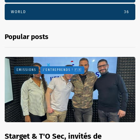
WORLD
36
Popular posts
EMISSIONS
J'ENTREPRENDS ! 🇫🇷
Starget & T'O Sec, invités de