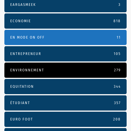
EARGASMEEK
3
ECONOMIE
818
EN MODE ON OFF
11
ENTREPRENEUR
105
ENVIRONNEMENT
279
EQUITATION
344
ÉTUDIANT
357
EURO FOOT
208