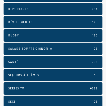
REPORTAGES
284
RÉVEIL MÉDIAS
195
RUGBY
135
SALADE TOMATE OIGNON 🥙
25
SANTÉ
903
SÉJOURS À THÈMES
15
SÉRIES TV
6339
SEXE
123