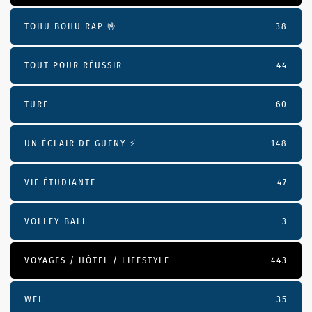
TOHU BOHU RAP 🤟
38
TOUT POUR RÉUSSIR
44
TURF
60
UN ÉCLAIR DE GUENY ⚡️
148
VIE ÉTUDIANTE
47
VOLLEY-BALL
3
VOYAGES / HÔTEL / LIFESTYLE
443
WEL
35