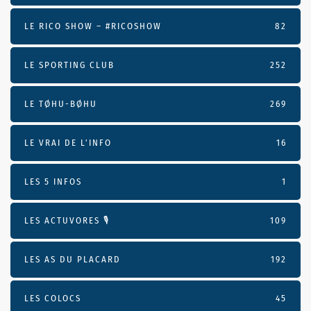
LE RICO SHOW – #RICOSHOW
82
LE SPORTING CLUB
252
LE TØHU-BØHU
269
LE VRAI DE L’INFO
16
LES 5 INFOS
1
LES ACTUVORES 🎙
109
LES AS DU PLACARD
192
LES COLOCS
45