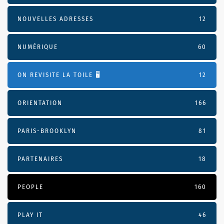
NOUVELLES ADRESSES
12
NUMÉRIQUE
60
ON REVISITE LA TOILE 🖥️
12
ORIENTATION
166
PARIS-BROOKLYN
81
PARTENAIRES
18
PEOPLE
160
PLAY IT
46