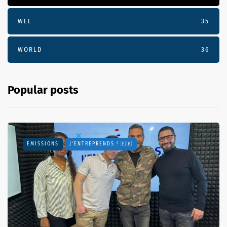
WEL
35
WORLD
36
Popular posts
EMISSIONS
J'ENTREPRENDS ! 🇫🇷