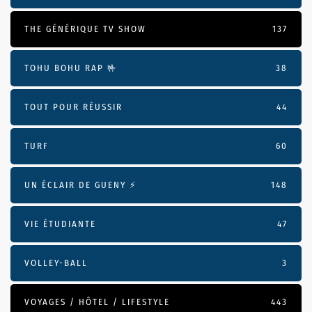
THE GÉNÉRIQUE TV SHOW
137
TOHU BOHU RAP 🤟
38
TOUT POUR RÉUSSIR
44
TURF
60
UN ÉCLAIR DE GUENY ⚡️
148
VIE ÉTUDIANTE
47
VOLLEY-BALL
3
VOYAGES / HÔTEL / LIFESTYLE
443