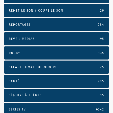
REMET LE SON / COUPE LE SON
29
REPORTAGES
284
RÉVEIL MÉDIAS
195
RUGBY
135
SALADE TOMATE OIGNON 🥙
25
SANTÉ
905
SÉJOURS À THÈMES
15
SÉRIES TV
6342