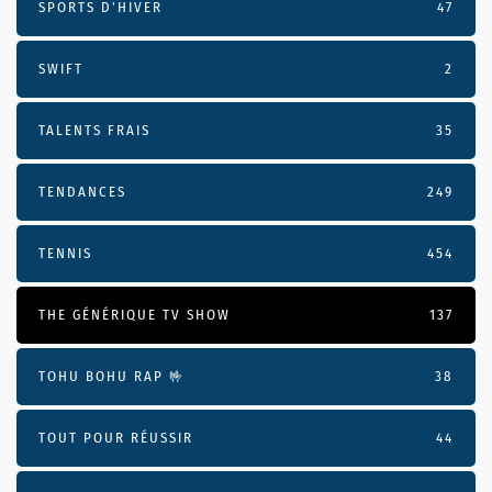
SPORTS D'HIVER
47
SWIFT
2
TALENTS FRAIS
35
TENDANCES
249
TENNIS
454
THE GÉNÉRIQUE TV SHOW
137
TOHU BOHU RAP 🤟
38
TOUT POUR RÉUSSIR
44