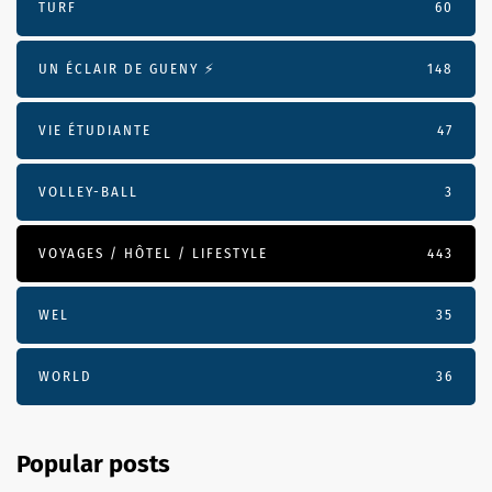
TURF
60
UN ÉCLAIR DE GUENY ⚡️
148
VIE ÉTUDIANTE
47
VOLLEY-BALL
3
VOYAGES / HÔTEL / LIFESTYLE
443
WEL
35
WORLD
36
Popular posts