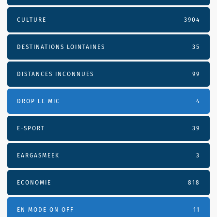
CULTURE
3904
DESTINATIONS LOINTAINES
35
DISTANCES INCONNUES
99
DROP LE MIC
4
E-SPORT
39
EARGASMEEK
3
ECONOMIE
818
EN MODE ON OFF
11