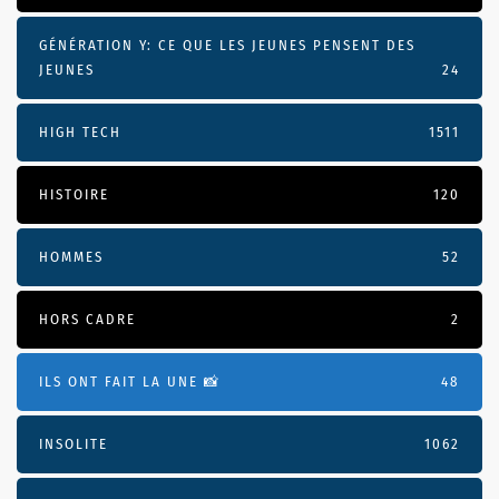
GÉNÉRATION Y: CE QUE LES JEUNES PENSENT DES
JEUNES
24
HIGH TECH
1511
HISTOIRE
120
HOMMES
52
HORS CADRE
2
ILS ONT FAIT LA UNE 📸
48
INSOLITE
1062