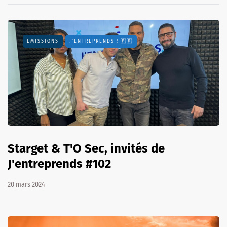
EMISSIONS
J'ENTREPRENDS ! 🇫🇷
Starget & T'O Sec, invités de
J'entreprends #102
20 mars 2024