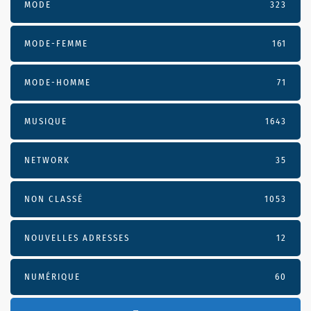
MODE
323
MODE-FEMME
161
MODE-HOMME
71
MUSIQUE
1643
NETWORK
35
NON CLASSÉ
1053
NOUVELLES ADRESSES
12
NUMÉRIQUE
60