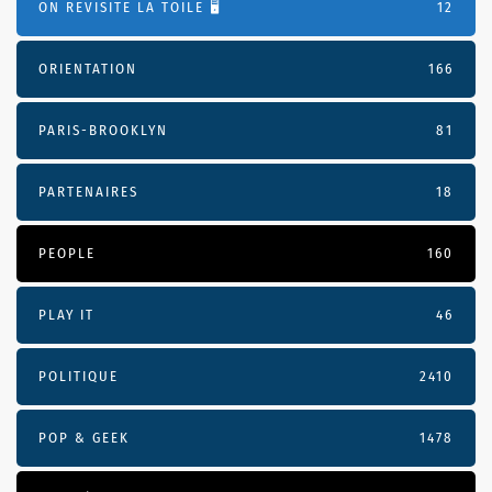
ON REVISITE LA TOILE 🖥️
12
ORIENTATION
166
PARIS-BROOKLYN
81
PARTENAIRES
18
PEOPLE
160
PLAY IT
46
POLITIQUE
2410
POP & GEEK
1478