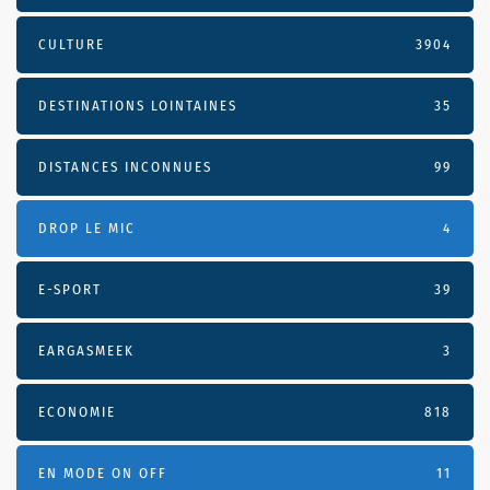
CULTURE
3904
DESTINATIONS LOINTAINES
35
DISTANCES INCONNUES
99
DROP LE MIC
4
E-SPORT
39
EARGASMEEK
3
ECONOMIE
818
EN MODE ON OFF
11