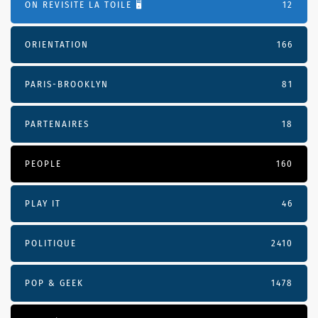
ON REVISITE LA TOILE 🖥️
12
ORIENTATION
166
PARIS-BROOKLYN
81
PARTENAIRES
18
PEOPLE
160
PLAY IT
46
POLITIQUE
2410
POP & GEEK
1478