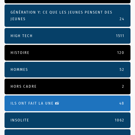
GÉNÉRATION Y: CE QUE LES JEUNES PENSENT DES
JEUNES
24
HIGH TECH
1511
HISTOIRE
120
HOMMES
52
HORS CADRE
2
ILS ONT FAIT LA UNE 📸
48
INSOLITE
1062