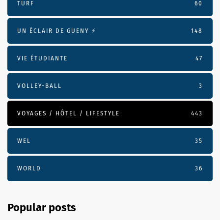
TURF
60
UN ÉCLAIR DE GUENY ⚡️
148
VIE ÉTUDIANTE
47
VOLLEY-BALL
3
VOYAGES / HÔTEL / LIFESTYLE
443
WEL
35
WORLD
36
Popular posts