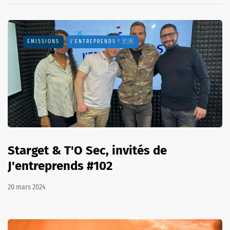
EMISSIONS
J'ENTREPRENDS ! 🇫🇷
Starget & T'O Sec, invités de
J'entreprends #102
20 mars 2024