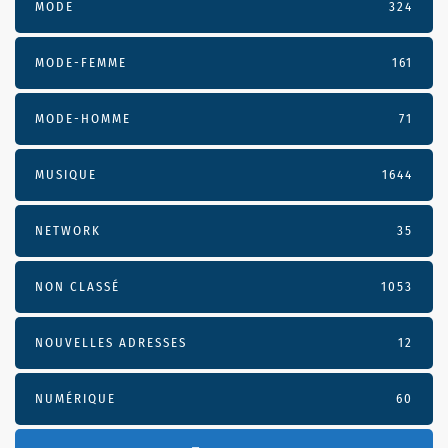
MODE
324
MODE-FEMME
161
MODE-HOMME
71
MUSIQUE
1644
NETWORK
35
NON CLASSÉ
1053
NOUVELLES ADRESSES
12
NUMÉRIQUE
60