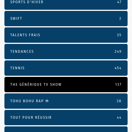
SPORTS D'HIVER
47
SWIFT
2
TALENTS FRAIS
35
TENDANCES
249
TENNIS
454
THE GÉNÉRIQUE TV SHOW
137
TOHU BOHU RAP 🤟
38
TOUT POUR RÉUSSIR
44