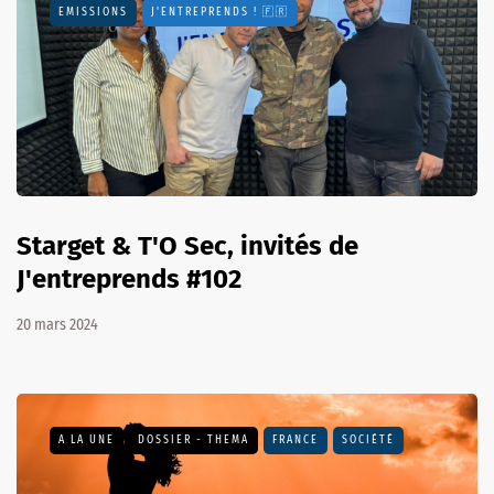
EMISSIONS
J'ENTREPRENDS ! 🇫🇷
Starget & T'O Sec, invités de
J'entreprends #102
20 mars 2024
A LA UNE
DOSSIER - THEMA
FRANCE
SOCIÉTÉ