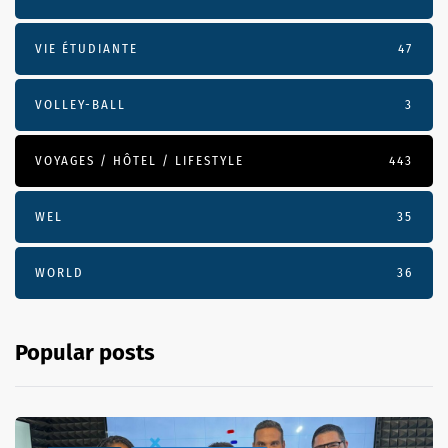
VIE ÉTUDIANTE
47
VOLLEY-BALL
3
VOYAGES / HÔTEL / LIFESTYLE
443
WEL
35
WORLD
36
Popular posts