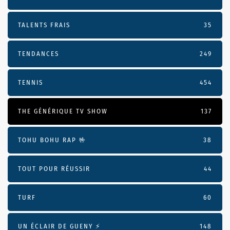
TALENTS FRAIS
35
TENDANCES
249
TENNIS
454
THE GÉNÉRIQUE TV SHOW
137
TOHU BOHU RAP 🤟
38
TOUT POUR RÉUSSIR
44
TURF
60
UN ÉCLAIR DE GUENY ⚡️
148