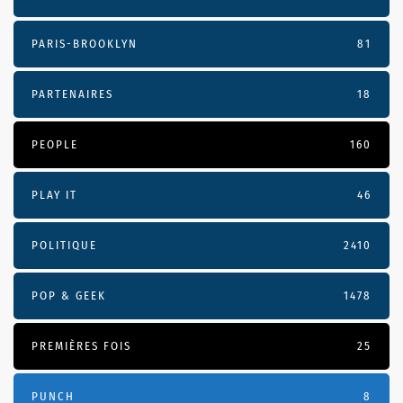
PARIS-BROOKLYN
81
PARTENAIRES
18
PEOPLE
160
PLAY IT
46
POLITIQUE
2410
POP & GEEK
1478
PREMIÈRES FOIS
25
PUNCH
8