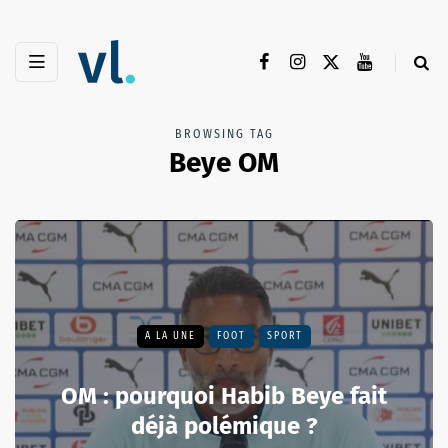
BROWSING TAG
Beye OM
A LA UNE
FOOT
SPORT
OM : pourquoi Habib Beye fait
déjà polémique ?