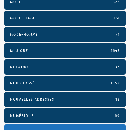
MODE
323
MODE-FEMME
161
MODE-HOMME
71
MUSIQUE
1643
NETWORK
35
NON CLASSÉ
1053
NOUVELLES ADRESSES
12
NUMÉRIQUE
60