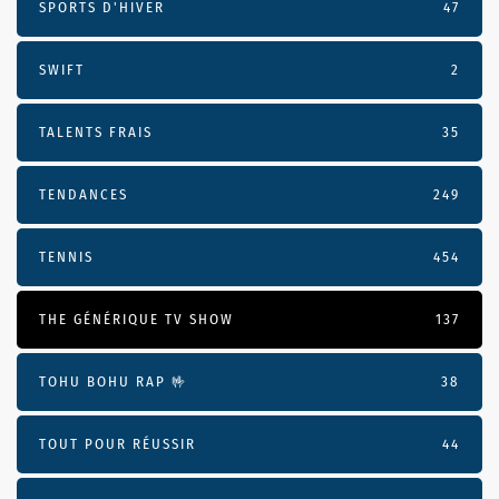
SPORTS D'HIVER
47
SWIFT
2
TALENTS FRAIS
35
TENDANCES
249
TENNIS
454
THE GÉNÉRIQUE TV SHOW
137
TOHU BOHU RAP 🤟
38
TOUT POUR RÉUSSIR
44