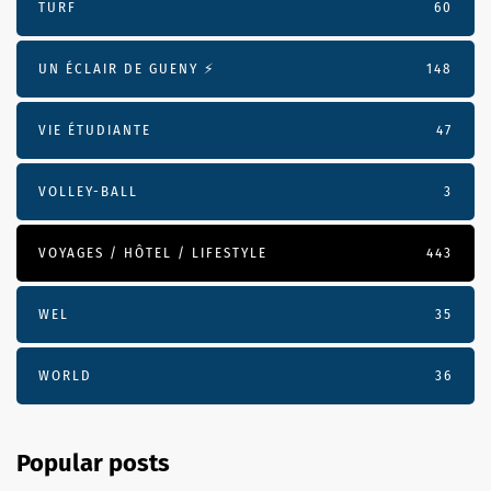
TURF
60
UN ÉCLAIR DE GUENY ⚡️
148
VIE ÉTUDIANTE
47
VOLLEY-BALL
3
VOYAGES / HÔTEL / LIFESTYLE
443
WEL
35
WORLD
36
Popular posts