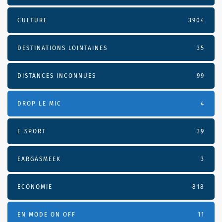
CULTURE
3904
DESTINATIONS LOINTAINES
35
DISTANCES INCONNUES
99
DROP LE MIC
4
E-SPORT
39
EARGASMEEK
3
ECONOMIE
818
EN MODE ON OFF
11