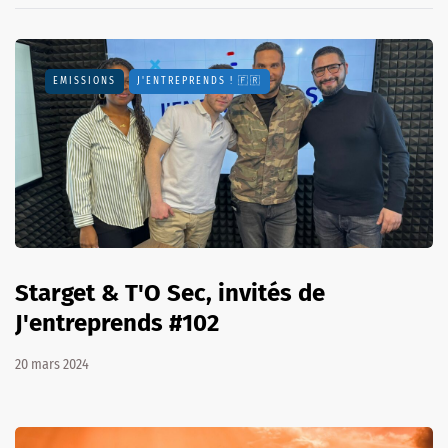
EMISSIONS
J'ENTREPRENDS ! 🇫🇷
Starget & T'O Sec, invités de
J'entreprends #102
20 mars 2024