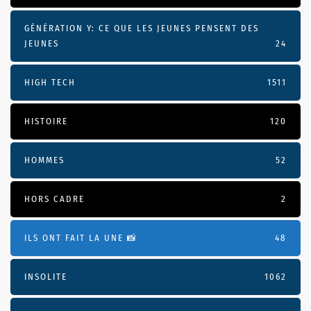
GÉNÉRATION Y: CE QUE LES JEUNES PENSENT DES
JEUNES
24
HIGH TECH
1511
HISTOIRE
120
HOMMES
52
HORS CADRE
2
ILS ONT FAIT LA UNE 📸
48
INSOLITE
1062