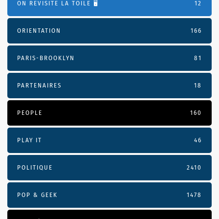
ON REVISITE LA TOILE 🖥️
12
ORIENTATION
166
PARIS-BROOKLYN
81
PARTENAIRES
18
PEOPLE
160
PLAY IT
46
POLITIQUE
2410
POP & GEEK
1478