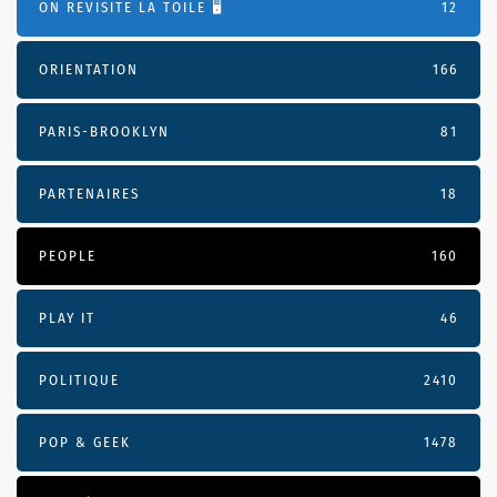
ON REVISITE LA TOILE 🖥️
12
ORIENTATION
166
PARIS-BROOKLYN
81
PARTENAIRES
18
PEOPLE
160
PLAY IT
46
POLITIQUE
2410
POP & GEEK
1478