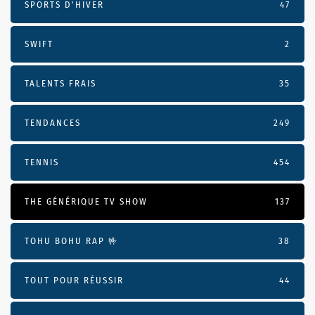
SPORTS D'HIVER
47
SWIFT
2
TALENTS FRAIS
35
TENDANCES
249
TENNIS
454
THE GÉNÉRIQUE TV SHOW
137
TOHU BOHU RAP 🤟
38
TOUT POUR RÉUSSIR
44