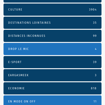
CULTURE
3904
DESTINATIONS LOINTAINES
35
DISTANCES INCONNUES
99
DROP LE MIC
4
E-SPORT
39
EARGASMEEK
3
ECONOMIE
818
EN MODE ON OFF
11