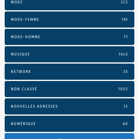
MODE
323
MODE-FEMME
161
MODE-HOMME
71
MUSIQUE
1643
NETWORK
35
NON CLASSÉ
1053
NOUVELLES ADRESSES
12
NUMÉRIQUE
60