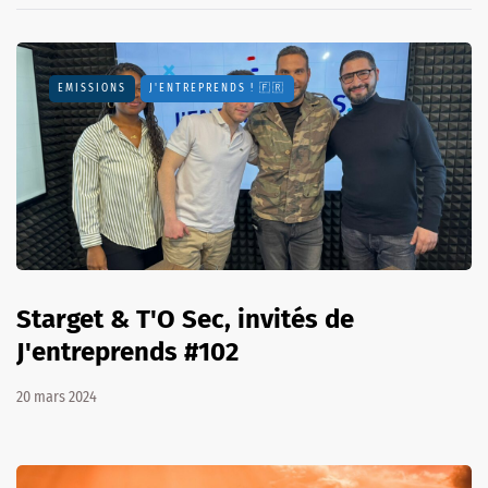
EMISSIONS
J'ENTREPRENDS ! 🇫🇷
Starget & T'O Sec, invités de
J'entreprends #102
20 mars 2024