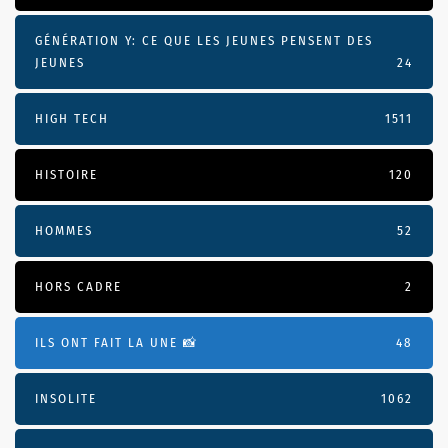
GÉNÉRATION Y: CE QUE LES JEUNES PENSENT DES
JEUNES
24
HIGH TECH
1511
HISTOIRE
120
HOMMES
52
HORS CADRE
2
ILS ONT FAIT LA UNE 📸
48
INSOLITE
1062