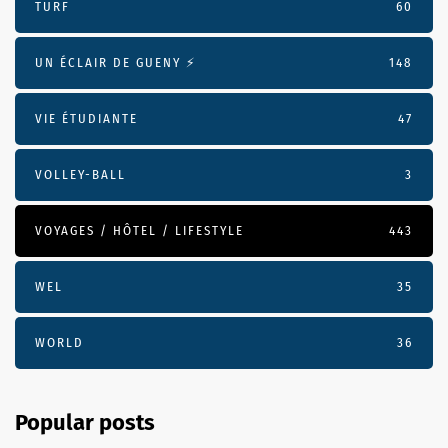
TURF
60
UN ÉCLAIR DE GUENY ⚡️
148
VIE ÉTUDIANTE
47
VOLLEY-BALL
3
VOYAGES / HÔTEL / LIFESTYLE
443
WEL
35
WORLD
36
Popular posts