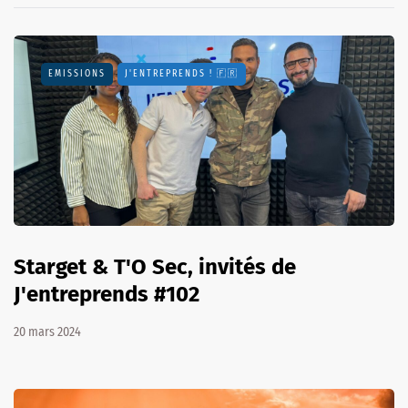
EMISSIONS
J'ENTREPRENDS ! 🇫🇷
Starget & T'O Sec, invités de
J'entreprends #102
20 mars 2024