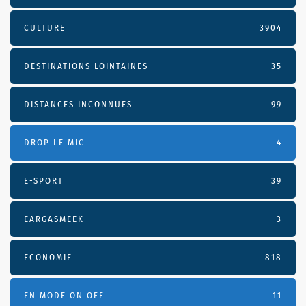
CULTURE
3904
DESTINATIONS LOINTAINES
35
DISTANCES INCONNUES
99
DROP LE MIC
4
E-SPORT
39
EARGASMEEK
3
ECONOMIE
818
EN MODE ON OFF
11