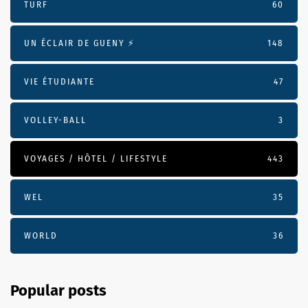
TURF
60
UN ÉCLAIR DE GUENY ⚡️
148
VIE ÉTUDIANTE
47
VOLLEY-BALL
3
VOYAGES / HÔTEL / LIFESTYLE
443
WEL
35
WORLD
36
Popular posts