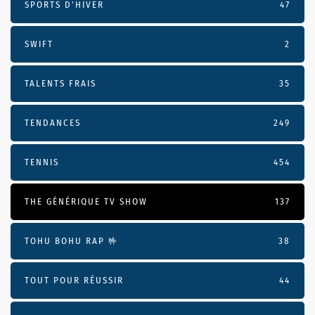
SPORTS D'HIVER
47
SWIFT
2
TALENTS FRAIS
35
TENDANCES
249
TENNIS
454
THE GÉNÉRIQUE TV SHOW
137
TOHU BOHU RAP 🤟
38
TOUT POUR RÉUSSIR
44