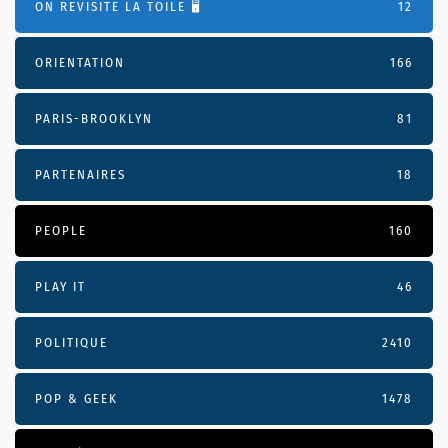
ON REVISITE LA TOILE 🖥️
12
ORIENTATION
166
PARIS-BROOKLYN
81
PARTENAIRES
18
PEOPLE
160
PLAY IT
46
POLITIQUE
2410
POP & GEEK
1478