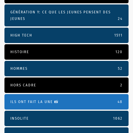
GÉNÉRATION Y: CE QUE LES JEUNES PENSENT DES
JEUNES
24
HIGH TECH
1511
HISTOIRE
120
HOMMES
52
HORS CADRE
2
ILS ONT FAIT LA UNE 📸
48
INSOLITE
1062