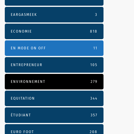
EARGASMEEK
3
ECONOMIE
818
EN MODE ON OFF
11
ENTREPRENEUR
105
ENVIRONNEMENT
279
EQUITATION
344
ÉTUDIANT
357
EURO FOOT
208