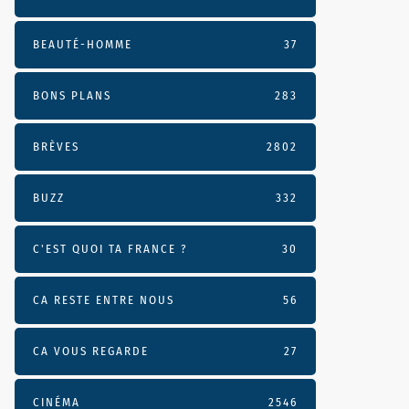
BEAUTÉ-HOMME
37
BONS PLANS
283
BRÈVES
2802
BUZZ
332
C'EST QUOI TA FRANCE ?
30
CA RESTE ENTRE NOUS
56
CA VOUS REGARDE
27
CINÉMA
2546