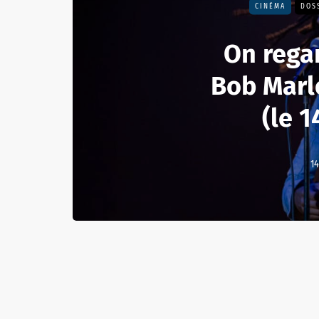
CINÉMA
DOS
On rega
Bob Marl
(le 1
14