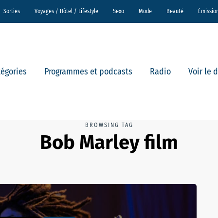
Sorties
Voyages / Hôtel / Lifestyle
Sexo
Mode
Beauté
Émissio
tégories
Programmes et podcasts
Radio
Voir le 
BROWSING TAG
Bob Marley film