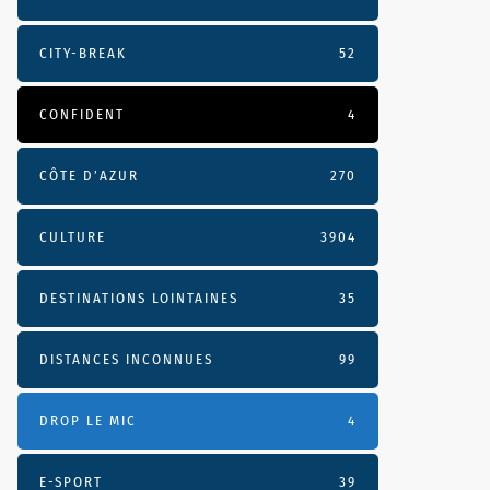
CITY-BREAK
52
CONFIDENT
4
CÔTE D’AZUR
270
CULTURE
3904
DESTINATIONS LOINTAINES
35
DISTANCES INCONNUES
99
DROP LE MIC
4
E-SPORT
39