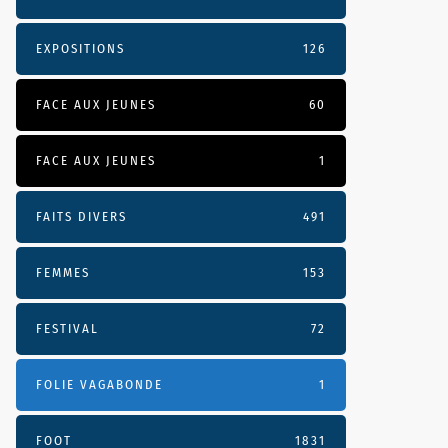
EXPOSITIONS
126
FACE AUX JEUNES
60
FACE AUX JEUNES
1
FAITS DIVERS
491
FEMMES
153
FESTIVAL
72
FOLIE VAGABONDE
1
FOOT
1831