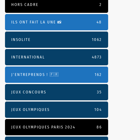
HORS CADRE
2
ILS ONT FAIT LA UNE 📸
48
INSOLITE
1062
INTERNATIONAL
4873
J'ENTREPRENDS ! 🇫🇷
162
JEUX CONCOURS
35
JEUX OLYMPIQUES
104
JEUX OLYMPIQUES PARIS 2024
86