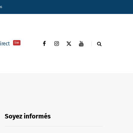
ns
direct
live
Soyez informés