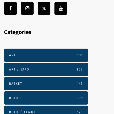
Categories
ART
131
ART / EXPO
203
BASKET
143
BEAUTÉ
199
BEAUTÉ-FEMME
123