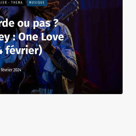
SIER - THEMA
MUSIQUE
rde ou pas ?
ey : One Love
4 février)
 février 2024