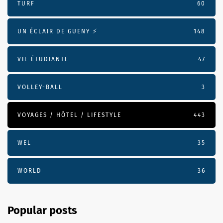
TURF
60
UN ÉCLAIR DE GUENY ⚡️
148
VIE ÉTUDIANTE
47
VOLLEY-BALL
3
VOYAGES / HÔTEL / LIFESTYLE
443
WEL
35
WORLD
36
Popular posts