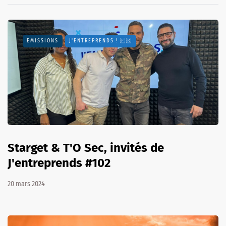
EMISSIONS
J'ENTREPRENDS ! 🇫🇷
Starget & T'O Sec, invités de
J'entreprends #102
20 mars 2024