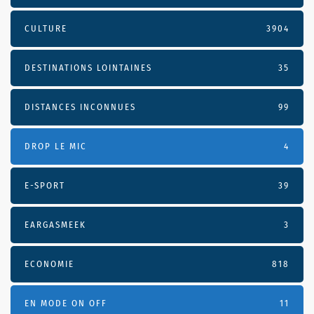
CULTURE
3904
DESTINATIONS LOINTAINES
35
DISTANCES INCONNUES
99
DROP LE MIC
4
E-SPORT
39
EARGASMEEK
3
ECONOMIE
818
EN MODE ON OFF
11