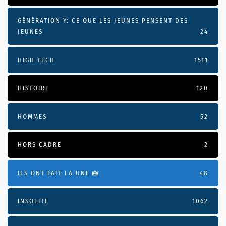
GÉNÉRATION Y: CE QUE LES JEUNES PENSENT DES
JEUNES
24
HIGH TECH
1511
HISTOIRE
120
HOMMES
52
HORS CADRE
2
ILS ONT FAIT LA UNE 📸
48
INSOLITE
1062