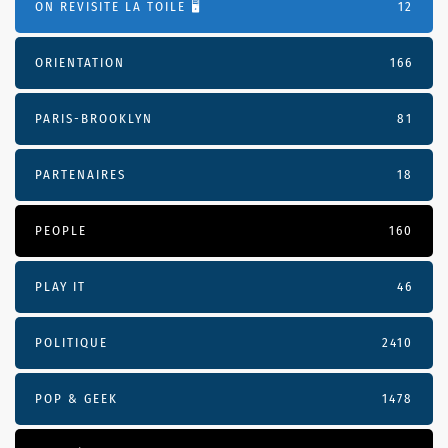
ON REVISITE LA TOILE 🖥️
12
ORIENTATION
166
PARIS-BROOKLYN
81
PARTENAIRES
18
PEOPLE
160
PLAY IT
46
POLITIQUE
2410
POP & GEEK
1478