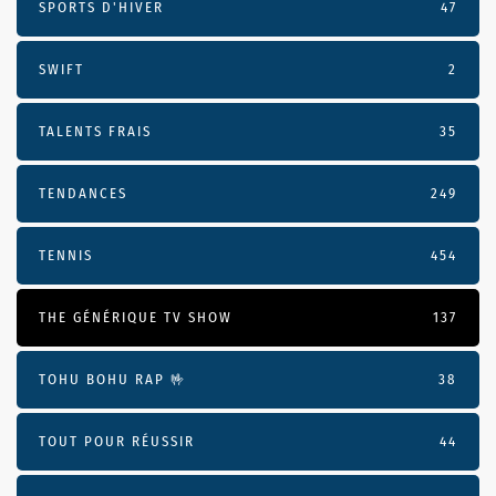
SPORTS D'HIVER
47
SWIFT
2
TALENTS FRAIS
35
TENDANCES
249
TENNIS
454
THE GÉNÉRIQUE TV SHOW
137
TOHU BOHU RAP 🤟
38
TOUT POUR RÉUSSIR
44