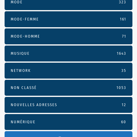
MODE
323
MODE-FEMME
161
MODE-HOMME
71
MUSIQUE
1643
NETWORK
35
NON CLASSÉ
1053
NOUVELLES ADRESSES
12
NUMÉRIQUE
60