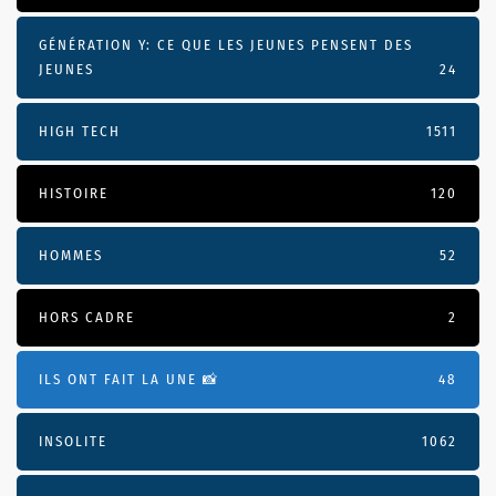
GÉNÉRATION Y: CE QUE LES JEUNES PENSENT DES
JEUNES
24
HIGH TECH
1511
HISTOIRE
120
HOMMES
52
HORS CADRE
2
ILS ONT FAIT LA UNE 📸
48
INSOLITE
1062