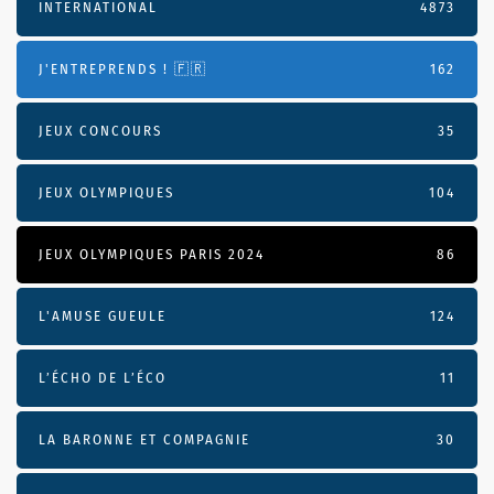
INTERNATIONAL
4873
J'ENTREPRENDS ! 🇫🇷
162
JEUX CONCOURS
35
JEUX OLYMPIQUES
104
JEUX OLYMPIQUES PARIS 2024
86
L'AMUSE GUEULE
124
L’ÉCHO DE L’ÉCO
11
LA BARONNE ET COMPAGNIE
30