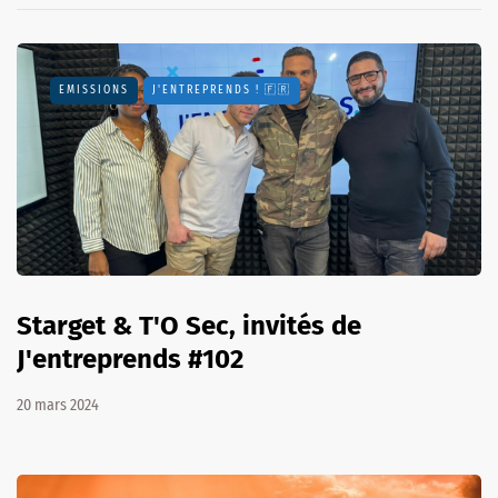
EMISSIONS
J'ENTREPRENDS ! 🇫🇷
Starget & T'O Sec, invités de
J'entreprends #102
20 mars 2024