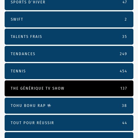
SPORTS D'HIVER
47
SWIFT
2
TALENTS FRAIS
35
TENDANCES
249
TENNIS
454
THE GÉNÉRIQUE TV SHOW
137
TOHU BOHU RAP 🤟
38
TOUT POUR RÉUSSIR
44