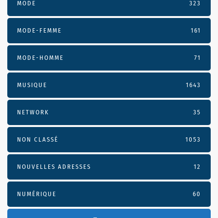
MODE
323
MODE-FEMME
161
MODE-HOMME
71
MUSIQUE
1643
NETWORK
35
NON CLASSÉ
1053
NOUVELLES ADRESSES
12
NUMÉRIQUE
60