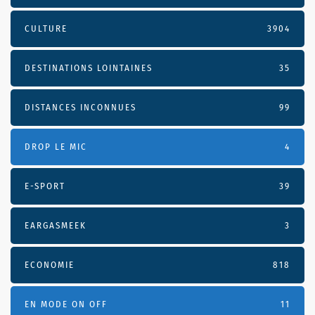
CULTURE
3904
DESTINATIONS LOINTAINES
35
DISTANCES INCONNUES
99
DROP LE MIC
4
E-SPORT
39
EARGASMEEK
3
ECONOMIE
818
EN MODE ON OFF
11