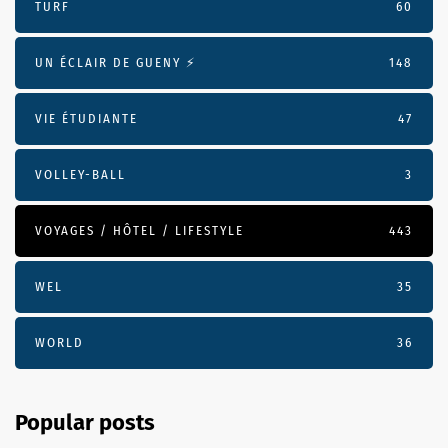
TURF
60
UN ÉCLAIR DE GUENY ⚡️
148
VIE ÉTUDIANTE
47
VOLLEY-BALL
3
VOYAGES / HÔTEL / LIFESTYLE
443
WEL
35
WORLD
36
Popular posts