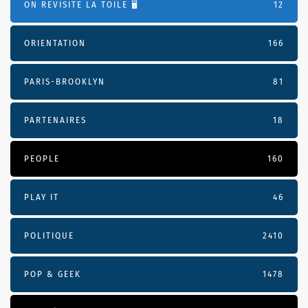
ON REVISITE LA TOILE 🖥️
12
ORIENTATION
166
PARIS-BROOKLYN
81
PARTENAIRES
18
PEOPLE
160
PLAY IT
46
POLITIQUE
2410
POP & GEEK
1478