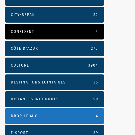
CITY-BREAK
52
CONFIDENT
4
CÔTE D’AZUR
270
CULTURE
3904
DESTINATIONS LOINTAINES
35
DISTANCES INCONNUES
99
DROP LE MIC
4
E-SPORT
39