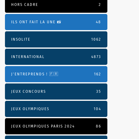
HORS CADRE
2
ILS ONT FAIT LA UNE 📸
48
INSOLITE
1062
INTERNATIONAL
4873
J'ENTREPRENDS ! 🇫🇷
162
JEUX CONCOURS
35
JEUX OLYMPIQUES
104
JEUX OLYMPIQUES PARIS 2024
86