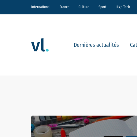
International
France
Culture
Sport
High Tech
Dernières actualités
Ca