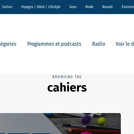
Sorties
Voyages / Hôtel / Lifestyle
Sexo
Mode
Beauté
Émissio
tégories
Programmes et podcasts
Radio
Voir le 
BROWSING TAG
cahiers