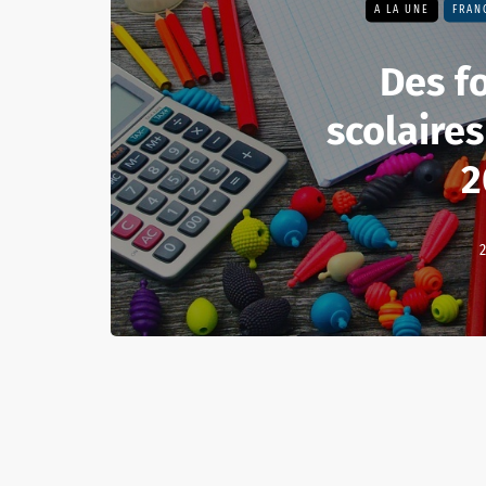
A LA UNE
FRAN
Des f
scolaires
2
2