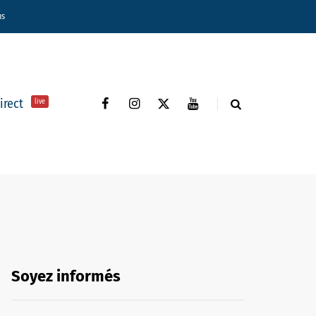
ns
direct
live
Soyez informés