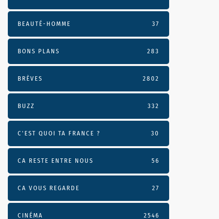
BEAUTÉ-HOMME
37
BONS PLANS
283
BRÈVES
2802
BUZZ
332
C'EST QUOI TA FRANCE ?
30
CA RESTE ENTRE NOUS
56
CA VOUS REGARDE
27
CINÉMA
2546