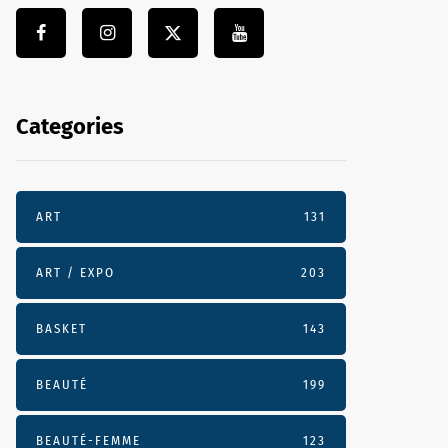
Categories
ART
131
ART / EXPO
203
BASKET
143
BEAUTÉ
199
BEAUTÉ-FEMME
123