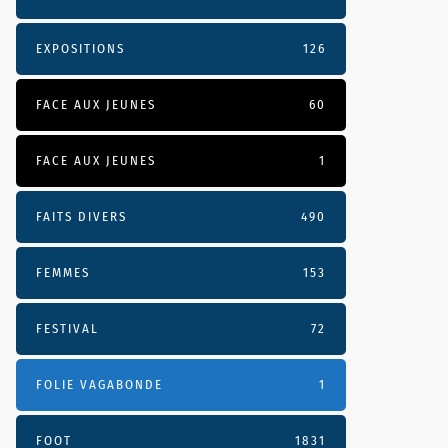
EXPOSITIONS
126
FACE AUX JEUNES
60
FACE AUX JEUNES
1
FAITS DIVERS
490
FEMMES
153
FESTIVAL
72
FOLIE VAGABONDE
1
FOOT
1831