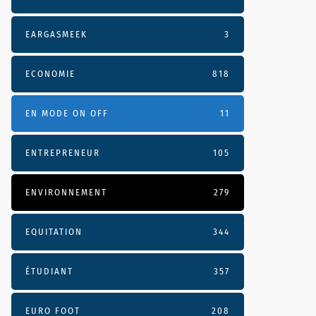
EARGASMEEK
3
ECONOMIE
818
EN MODE ON OFF
11
ENTREPRENEUR
105
ENVIRONNEMENT
279
EQUITATION
344
ÉTUDIANT
357
EURO FOOT
208