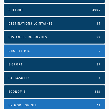
CULTURE
3904
DESTINATIONS LOINTAINES
35
DISTANCES INCONNUES
99
DROP LE MIC
4
E-SPORT
39
EARGASMEEK
3
ECONOMIE
818
EN MODE ON OFF
11