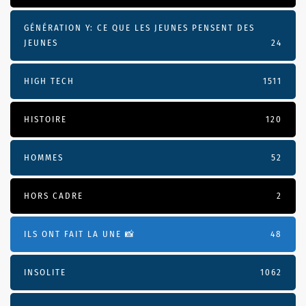
GÉNÉRATION Y: CE QUE LES JEUNES PENSENT DES
JEUNES
24
HIGH TECH
1511
HISTOIRE
120
HOMMES
52
HORS CADRE
2
ILS ONT FAIT LA UNE 📸
48
INSOLITE
1062