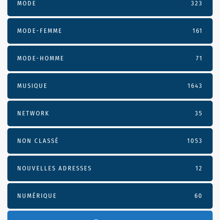
MODE
323
MODE-FEMME
161
MODE-HOMME
71
MUSIQUE
1643
NETWORK
35
NON CLASSÉ
1053
NOUVELLES ADRESSES
12
NUMÉRIQUE
60