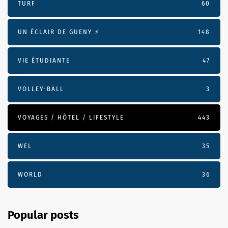
TURF
60
UN ÉCLAIR DE GUENY ⚡️
148
VIE ÉTUDIANTE
47
VOLLEY-BALL
3
VOYAGES / HÔTEL / LIFESTYLE
443
WEL
35
WORLD
36
Popular posts