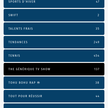
SPORTS D'HIVER
47
SWIFT
2
TALENTS FRAIS
35
TENDANCES
249
TENNIS
454
THE GÉNÉRIQUE TV SHOW
137
TOHU BOHU RAP 🤟
38
TOUT POUR RÉUSSIR
44