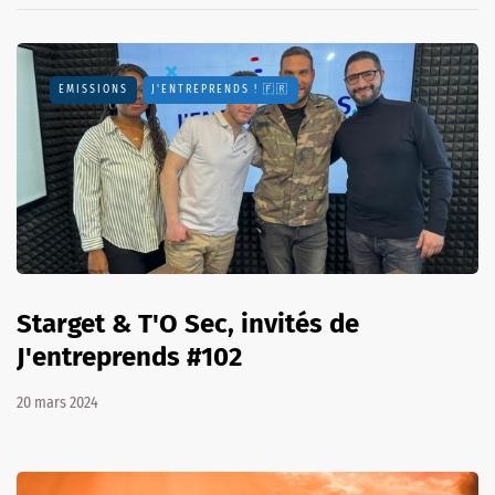
EMISSIONS
J'ENTREPRENDS ! 🇫🇷
Starget & T'O Sec, invités de
J'entreprends #102
20 mars 2024