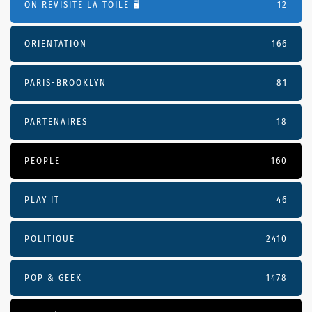
ON REVISITE LA TOILE 🖥️
12
ORIENTATION
166
PARIS-BROOKLYN
81
PARTENAIRES
18
PEOPLE
160
PLAY IT
46
POLITIQUE
2410
POP & GEEK
1478