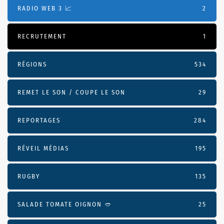
RADIO WEB 3 📈
2
RECRUTEMENT
1
RÉGIONS
534
REMET LE SON / COUPE LE SON
29
REPORTAGES
284
RÉVEIL MÉDIAS
195
RUGBY
135
SALADE TOMATE OIGNON 🥙
25