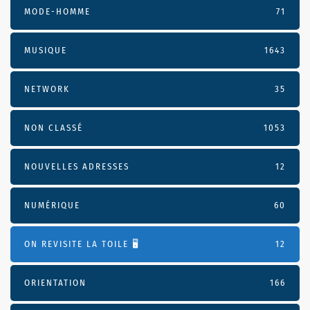
MODE-HOMME
71
MUSIQUE
1643
NETWORK
35
NON CLASSÉ
1053
NOUVELLES ADRESSES
12
NUMÉRIQUE
60
ON REVISITE LA TOILE 🖥️
12
ORIENTATION
166