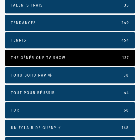
TALENTS FRAIS
35
TENDANCES
249
TENNIS
454
THE GÉNÉRIQUE TV SHOW
137
TOHU BOHU RAP 🤟
38
TOUT POUR RÉUSSIR
44
TURF
60
UN ÉCLAIR DE GUENY ⚡️
148