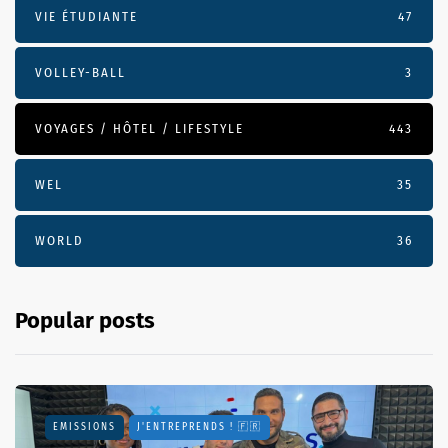
VIE ÉTUDIANTE
47
VOLLEY-BALL
3
VOYAGES / HÔTEL / LIFESTYLE
443
WEL
35
WORLD
36
Popular posts
EMISSIONS
J'ENTREPRENDS ! 🇫🇷