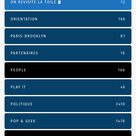
ON REVISITE LA TOILE 🖥️
12
ORIENTATION
166
PARIS-BROOKLYN
81
PARTENAIRES
18
PEOPLE
160
PLAY IT
46
POLITIQUE
2410
POP & GEEK
1478