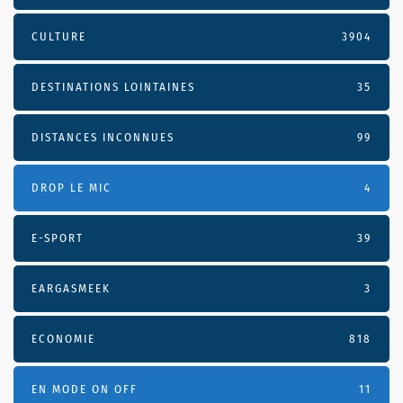
CULTURE
3904
DESTINATIONS LOINTAINES
35
DISTANCES INCONNUES
99
DROP LE MIC
4
E-SPORT
39
EARGASMEEK
3
ECONOMIE
818
EN MODE ON OFF
11