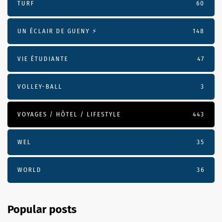
TURF
60
UN ÉCLAIR DE GUENY ⚡️
148
VIE ÉTUDIANTE
47
VOLLEY-BALL
3
VOYAGES / HÔTEL / LIFESTYLE
443
WEL
35
WORLD
36
Popular posts