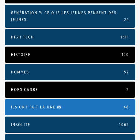
GÉNÉRATION Y: CE QUE LES JEUNES PENSENT DES
JEUNES
24
HIGH TECH
1511
HISTOIRE
120
HOMMES
52
HORS CADRE
2
ILS ONT FAIT LA UNE 📸
48
INSOLITE
1062