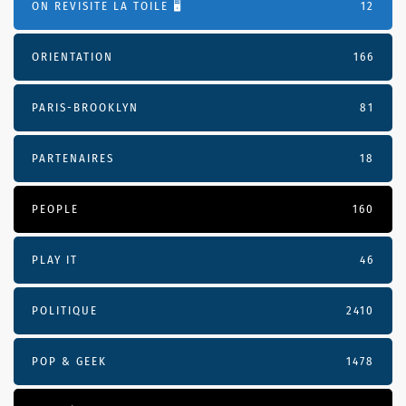
ON REVISITE LA TOILE 🖥️
12
ORIENTATION
166
PARIS-BROOKLYN
81
PARTENAIRES
18
PEOPLE
160
PLAY IT
46
POLITIQUE
2410
POP & GEEK
1478