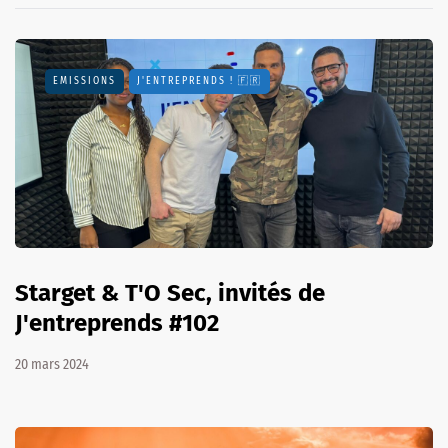
EMISSIONS
J'ENTREPRENDS ! 🇫🇷
Starget & T'O Sec, invités de
J'entreprends #102
20 mars 2024