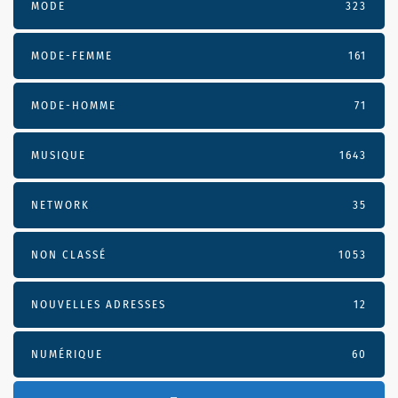
MODE
323
MODE-FEMME
161
MODE-HOMME
71
MUSIQUE
1643
NETWORK
35
NON CLASSÉ
1053
NOUVELLES ADRESSES
12
NUMÉRIQUE
60