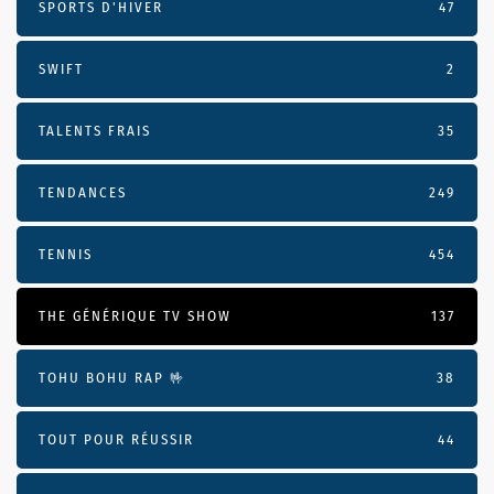
SPORTS D'HIVER
47
SWIFT
2
TALENTS FRAIS
35
TENDANCES
249
TENNIS
454
THE GÉNÉRIQUE TV SHOW
137
TOHU BOHU RAP 🤟
38
TOUT POUR RÉUSSIR
44