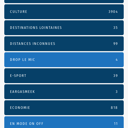
CULTURE
3904
DESTINATIONS LOINTAINES
35
DISTANCES INCONNUES
99
DROP LE MIC
4
E-SPORT
39
EARGASMEEK
3
ECONOMIE
818
EN MODE ON OFF
11