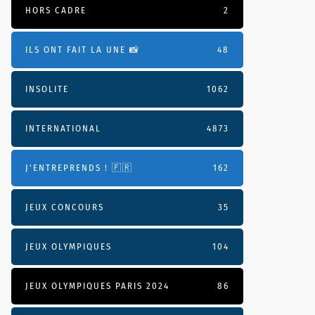
HORS CADRE
2
ILS ONT FAIT LA UNE 📸
48
INSOLITE
1062
INTERNATIONAL
4873
J'ENTREPRENDS ! 🇫🇷
162
JEUX CONCOURS
35
JEUX OLYMPIQUES
104
JEUX OLYMPIQUES PARIS 2024
86