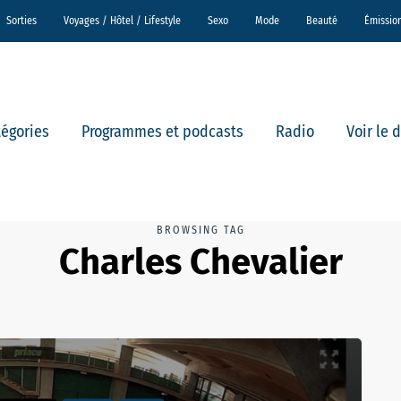
Sorties
Voyages / Hôtel / Lifestyle
Sexo
Mode
Beauté
Émissio
tégories
Programmes et podcasts
Radio
Voir le 
BROWSING TAG
Charles Chevalier