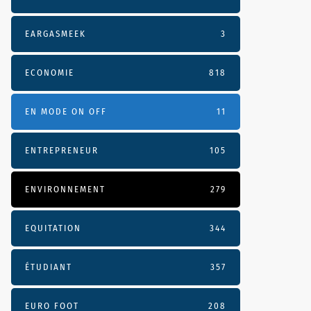
EARGASMEEK
3
ECONOMIE
818
EN MODE ON OFF
11
ENTREPRENEUR
105
ENVIRONNEMENT
279
EQUITATION
344
ÉTUDIANT
357
EURO FOOT
208