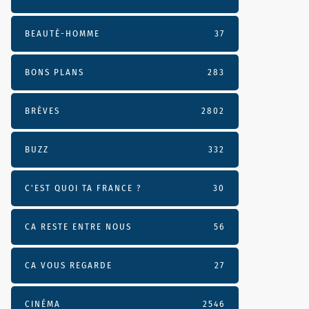
BEAUTÉ-HOMME
37
BONS PLANS
283
BRÈVES
2802
BUZZ
332
C'EST QUOI TA FRANCE ?
30
CA RESTE ENTRE NOUS
56
CA VOUS REGARDE
27
CINÉMA
2546