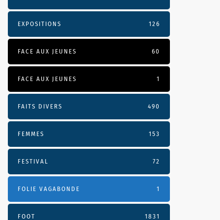
EXPOSITIONS
126
FACE AUX JEUNES
60
FACE AUX JEUNES
1
FAITS DIVERS
490
FEMMES
153
FESTIVAL
72
FOLIE VAGABONDE
1
FOOT
1831