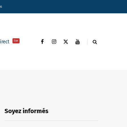
ns
direct
live
Soyez informés