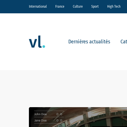
International
France
Culture
Sport
High Tech
Dernières actualités
Ca