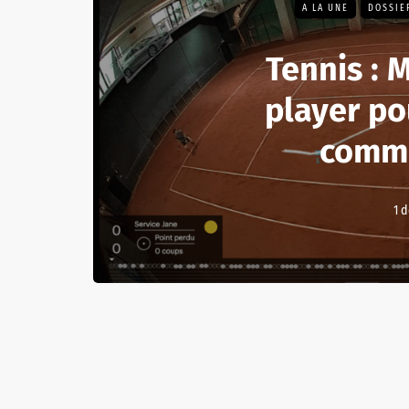
A LA UNE
DOSSIE
Tennis : M
player po
comme
1 