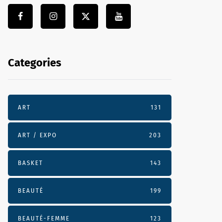
Categories
ART
131
ART / EXPO
203
BASKET
143
BEAUTÉ
199
BEAUTÉ-FEMME
123