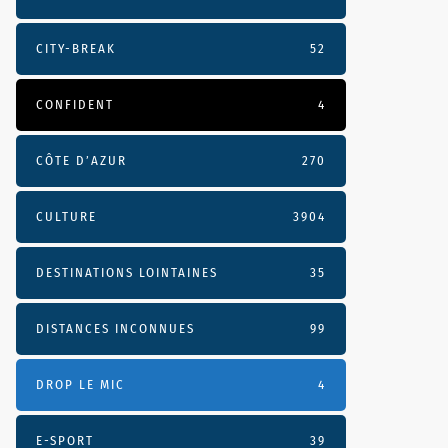
CITY-BREAK
52
CONFIDENT
4
CÔTE D’AZUR
270
CULTURE
3904
DESTINATIONS LOINTAINES
35
DISTANCES INCONNUES
99
DROP LE MIC
4
E-SPORT
39